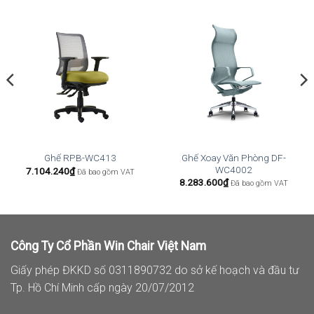
Ghế Xoay Văn Phòng DF-
Ghế RPB-WC413
WC4002
7.104.240
₫
Đã bao gồm VAT
8.283.600
₫
Đã bao gồm VAT
Công Ty Cổ Phần Win Chair Việt Nam
Giấy phép ĐKKD số 0311890732 do sở kế hoạch và đầu tư
Tp. Hồ Chí Minh cấp ngày 20/07/2012