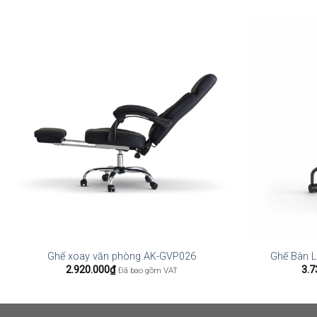
Ghế xoay văn phòng AK-GVP026
Ghế Bàn L
2.920.000
₫
3.7
Đã bao gồm VAT