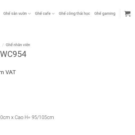
Ghế sân vườn
Ghế cafe
Ghế công thái học
Ghế gaming
g
/
Ghế nhân viên
-WC954
ồm VAT
60cm x Cao H= 95/105cm