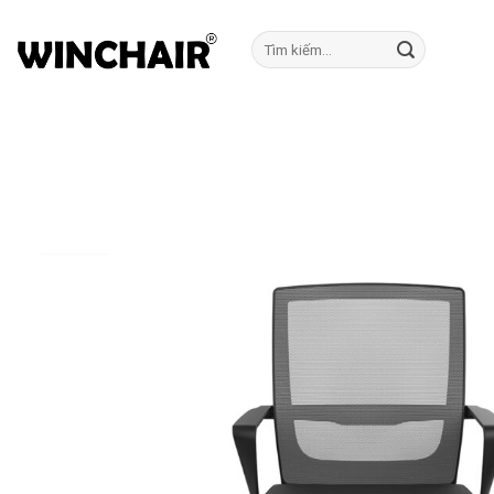
Bỏ
qua
Tìm
kiếm:
nội
dung