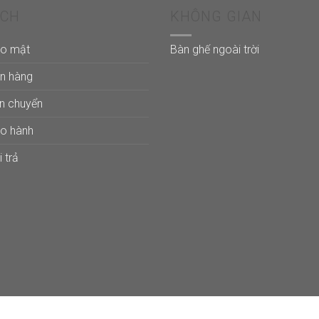
ÁCH
KHÔNG GIAN
ảo mật
Bàn ghế ngoài trời
án hàng
ận chuyển
ảo hành
 trả