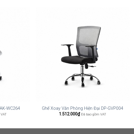
 AK-WC264
Ghế Xoay Văn Phòng Hiện Đại DP-GVP004
1.512.000
₫
 VAT
Đã bao gồm VAT