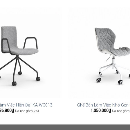
àm Việc Hiện Đại KA-WC013
Ghế Bàn Làm Việc Nhỏ Gọn
36.800
₫
1.350.000
₫
Đã bao gồm VAT
Đã bao gồm