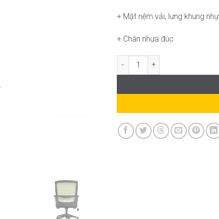
+ Mặt nệm vải, lưng khung nhự
+ Chân nhựa đúc
Ghế BENZ 01 OS-WC954 số lượ