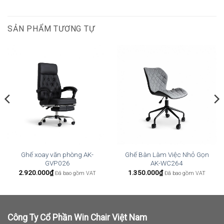
SẢN PHẨM TƯƠNG TỰ
Ghế xoay văn phòng AK-
Ghế Bàn Làm Việc Nhỏ Gọn
GVP026
AK-WC264
2.920.000
₫
1.350.000
₫
Đã bao gồm VAT
Đã bao gồm VAT
Công Ty Cổ Phần Win Chair Việt Nam