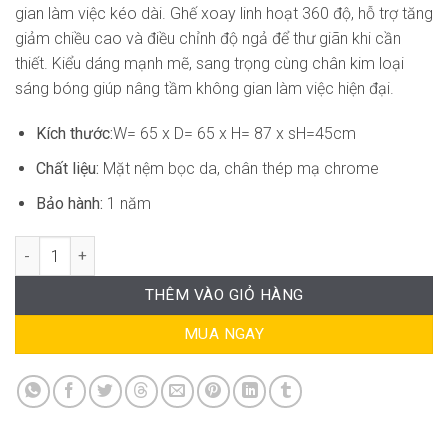
gian làm việc kéo dài. Ghế xoay linh hoạt 360 độ, hỗ trợ tăng
giảm chiều cao và điều chỉnh độ ngả để thư giãn khi cần
thiết. Kiểu dáng mạnh mẽ, sang trọng cùng chân kim loại
sáng bóng giúp nâng tầm không gian làm việc hiện đại.
Kích thước:
W= 65 x D= 65 x H= 87 x sH=45cm
Chất liệu:
Mặt nệm bọc da, chân thép mạ chrome
Bảo hành:
1 năm
Ghế Xoay Văn Phòng Ngả Nằm DP-GVP014 số lượng
THÊM VÀO GIỎ HÀNG
MUA NGAY