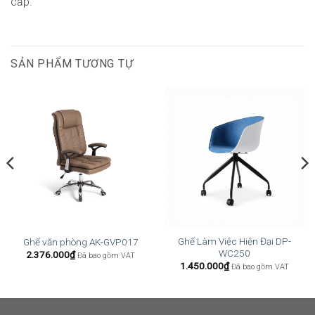
cấp.
SẢN PHẨM TƯƠNG TỰ
Ghế Làm Việc Hiện Đại DP-
Ghế văn phòng AK-GVP017
WC250
2.376.000
₫
Đã bao gồm VAT
1.450.000
₫
Đã bao gồm VAT