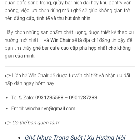
quán cafe sang trọng, quầy bar hiện đại hay khu pantry văn
phòng, việc lựa chọn đúng mẫu ghế sẽ giúp không gian trở
nên
đẳng cấp, tinh tế và thu hút ánh nhìn
.
Hãy chọn những sản phẩm chất lượng, được thiết kế theo xu
hướng mới nhất – và
Win Chair
sẽ là địa chỉ đáng tin cậy để
bạn tìm thấy
ghế bar cafe cao cấp phù hợp nhất cho không
gian của mình.
👉
Liên hệ Win Chair để được tư vấn chi tiết và nhận ưu đãi
hấp dẫn ngay hôm nay:
Tel & Zalo:
0931285588 – 0901287288
Email:
winchair.vn@gmail.com
👉 Có thể bạn quan tâm:
Ghế Nhựa Trong Suốt | Xu Hướng Nội