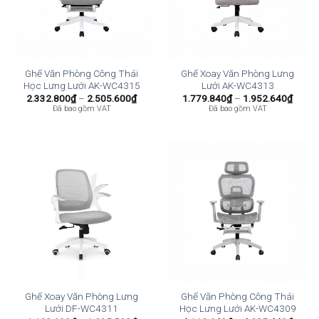
Ghế Văn Phòng Công Thái
Ghế Xoay Văn Phòng Lưng
Học Lưng Lưới AK-WC4315
Lưới AK-WC4313
Khoảng
Khoả
2.332.800
₫
–
2.505.600
₫
1.779.840
₫
–
1.952.640
₫
giá:
giá:
Đã bao gồm VAT
Đã bao gồm VAT
từ
từ
2.332.800₫
1.779
đến
đến
2.505.600₫
1.952
Ghế Xoay Văn Phòng Lưng
Ghế Văn Phòng Công Thái
Lưới DF-WC4311
Học Lưng Lưới AK-WC4309