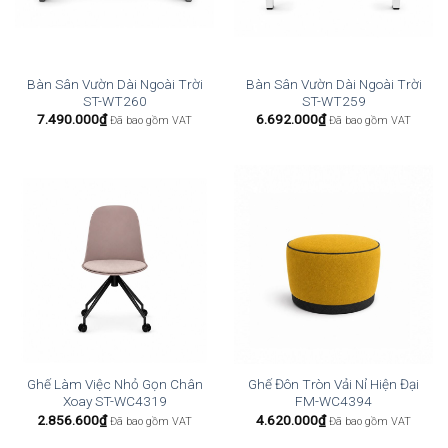
Bàn Sân Vườn Dài Ngoài Trời
Bàn Sân Vườn Dài Ngoài Trời
ST-WT260
ST-WT259
7.490.000
₫
6.692.000
₫
Đã bao gồm VAT
Đã bao gồm VAT
Ghế Làm Việc Nhỏ Gọn Chân
Ghế Đôn Tròn Vải Nỉ Hiện Đại
Xoay ST-WC4319
FM-WC4394
2.856.600
₫
4.620.000
₫
Đã bao gồm VAT
Đã bao gồm VAT