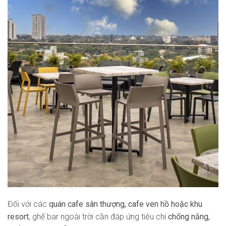
Đối với các
quán cafe sân thượng, cafe ven hồ hoặc khu
resort
, ghế bar ngoài trời cần đáp ứng tiêu chí
chống nắng,