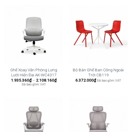
Ghế Xoay Văn Phòng Lưng
Bộ Bàn Ghế Ban Công Ngoài
Lưới Hiện Đại AK-WC4317
Trời CB119
Khoảng
1.935.360
₫
–
2.108.160
₫
6.372.000
₫
Đã bao gồm VAT
giá:
Đã bao gồm VAT
từ
1.935.360₫
đến
2.108.160₫