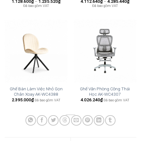
Khoảng
Khoả
1.128.600
₫
–
1.235.520
₫
4.112.640
₫
–
4.285.440
₫
giá:
giá:
Đã bao gồm VAT
Đã bao gồm VAT
từ
từ
1.128.600₫
4.112
đến
đến
1.235.520₫
4.285
Ghế Bàn Làm Việc Nhỏ Gọn
Ghế Văn Phòng Công Thái
Chân Xoay AK-WC4388
Học AK-WC4307
2.395.000
₫
4.026.240
₫
Đã bao gồm VAT
Đã bao gồm VAT