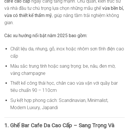
cafe cao cấp
ngày càng tăng mạnh. Chủ quán, kiến trúc sư
và nhà đầu tư chú trọng lựa chọn những mẫu ghế
vừa bền bỉ,
vừa có thiết kế thẩm mỹ
, giúp nâng tầm trải nghiệm không
gian.
Các xu hướng nổi bật năm 2025 bao gồm:
Chất liệu da, nhung, gỗ, inox hoặc nhôm sơn tĩnh điện cao
cấp
Màu sắc trung tính hoặc sang trọng: be, nâu, đen mờ,
vàng champagne
Thiết kế công thái học, chân cao vừa vặn với quầy bar
tiêu chuẩn 90 – 110cm
Sự kết hợp phong cách: Scandinavian, Minimalist,
Modern Luxury, Japandi
1. Ghế Bar Cafe Da Cao Cấp – Sang Trọng Và