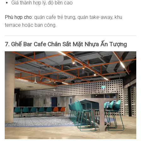
Giá thành hợp lý, độ bền cao
Phù hợp cho:
quán cafe trẻ trung, quán take-away, khu
terrace hoặc ban công.
7. Ghế Bar Cafe Chân Sắt Mặt Nhựa Ấn Tượng