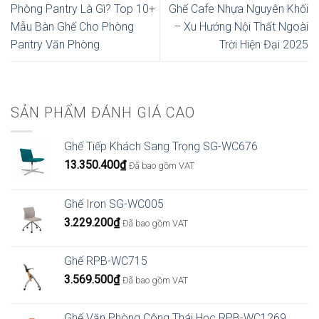
Phòng Pantry Là Gì? Top 10+
Ghế Cafe Nhựa Nguyên Khối
Mẫu Bàn Ghế Cho Phòng
– Xu Hướng Nội Thất Ngoài
Pantry Văn Phòng
Trời Hiện Đại 2025
SẢN PHẨM ĐÁNH GIÁ CAO
Ghế Tiếp Khách Sang Trọng SG-WC676
13.350.400
₫
Đã bao gồm VAT
Ghế Iron SG-WC005
3.229.200
₫
Đã bao gồm VAT
Ghế RPB-WC715
3.569.500
₫
Đã bao gồm VAT
Ghế Văn Phòng Công Thái Học RPB-WC1269