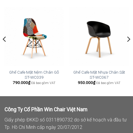
Ghế Cafe Mặt Nệm Chân Gỗ
Ghế Cafe Mặt Nhựa Chân Sắt
ST-WC039
ST-WC067
790.000
₫
950.000
₫
Đã bao gồm VAT
Đã bao gồm VAT
Công Ty Cổ Phần Win Chair Việt Nam
Giấy phép ĐKKD số 0311890732 do sở kế hoạch và đầu tư
Tp. Hồ Chí Minh cấp ngày 20/07/2012