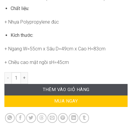
Chất liệu:
+ Nhựa Polypropylene đúc
Kích thước:
+ Ngang W=55cm x Sâu D=49cm x Cao H=83cm
+ Chiều cao mặt ngồi sH=45cm
Ghế Juvel RPB-WC203 số lượng
THÊM VÀO GIỎ HÀNG
MUA NGAY