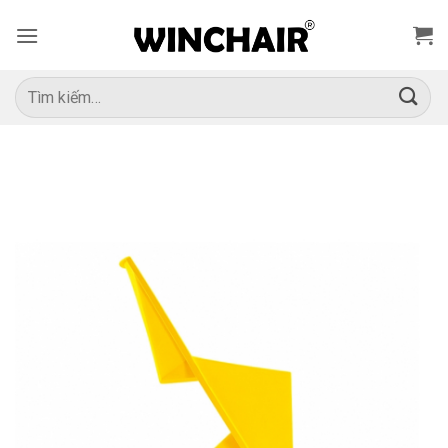
Bỏ
qua
nội
dung
Tìm
kiếm: