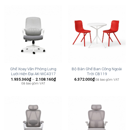
Ghế Xoay Văn Phòng Lưng
Bộ Bàn Ghế Ban Công Ngoài
Lưới Hiện Đại AK-WC4317
Trời CB119
Khoảng
1.935.360
₫
–
2.108.160
₫
6.372.000
₫
Đã bao gồm VAT
giá:
Đã bao gồm VAT
từ
1.935.360₫
đến
2.108.160₫