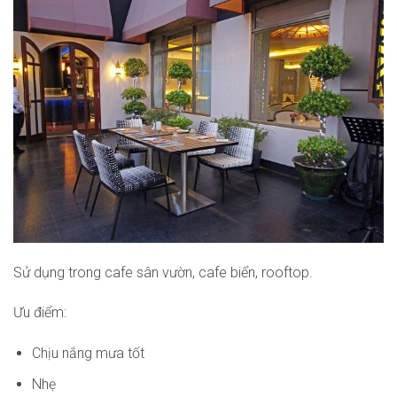
Sử dụng trong cafe sân vườn, cafe biển, rooftop.
Ưu điểm:
Chịu nắng mưa tốt
Nhẹ