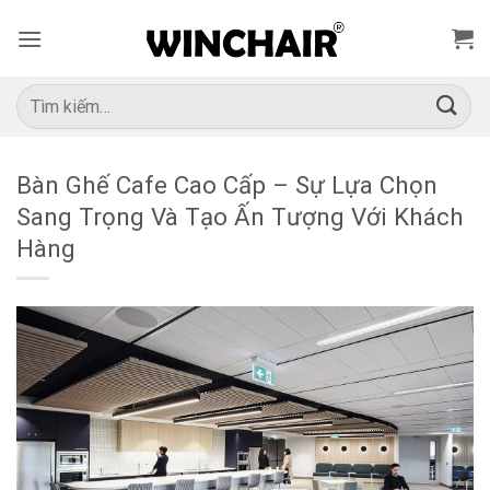
Bỏ
qua
nội
dung
Tìm
kiếm:
Bàn Ghế Cafe Cao Cấp – Sự Lựa Chọn
Sang Trọng Và Tạo Ấn Tượng Với Khách
Hàng