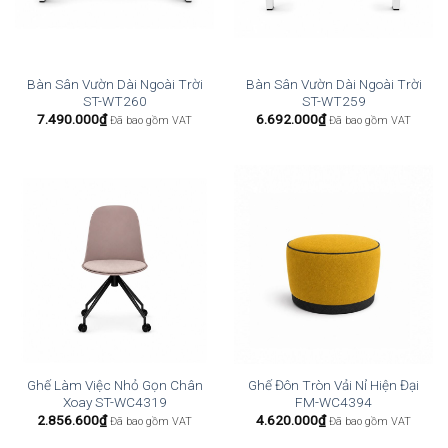
Bàn Sân Vườn Dài Ngoài Trời
Bàn Sân Vườn Dài Ngoài Trời
ST-WT260
ST-WT259
7.490.000
₫
6.692.000
₫
Đã bao gồm VAT
Đã bao gồm VAT
Ghế Làm Việc Nhỏ Gọn Chân
Ghế Đôn Tròn Vải Nỉ Hiện Đại
Xoay ST-WC4319
FM-WC4394
2.856.600
₫
4.620.000
₫
Đã bao gồm VAT
Đã bao gồm VAT