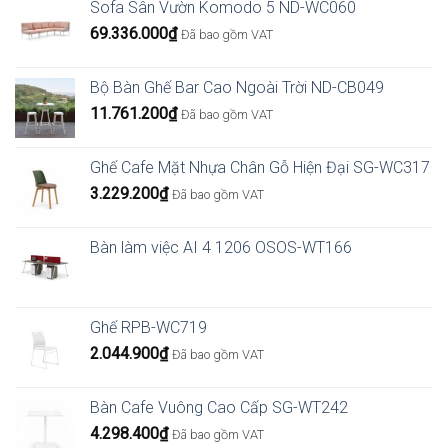
Sofa Sân Vườn Komodo 5 ND-WC060
69.336.000
₫
Đã bao gồm VAT
Bộ Bàn Ghế Bar Cao Ngoài Trời ND-CB049
11.761.200
₫
Đã bao gồm VAT
Ghế Cafe Mặt Nhựa Chân Gỗ Hiện Đại SG-WC317
3.229.200
₫
Đã bao gồm VAT
Bàn làm việc AI 4 1206 OSOS-WT166
Ghế RPB-WC719
2.044.900
₫
Đã bao gồm VAT
Bàn Cafe Vuông Cao Cấp SG-WT242
4.298.400
₫
Đã bao gồm VAT