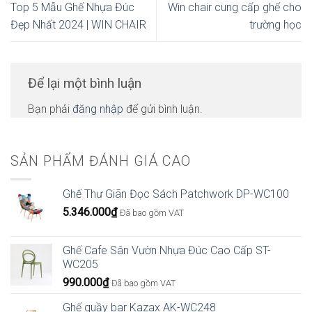
Top 5 Mẫu Ghế Nhựa Đúc
Win chair cung cấp ghế cho
Đẹp Nhất 2024 | WIN CHAIR
trường học
Để lại một bình luận
Bạn phải
đăng nhập
để gửi bình luận.
SẢN PHẨM ĐÁNH GIÁ CAO
Ghế Thư Giãn Đọc Sách Patchwork DP-WC100
5.346.000
₫
Đã bao gồm VAT
Ghế Cafe Sân Vườn Nhựa Đúc Cao Cấp ST-
WC205
990.000
₫
Đã bao gồm VAT
Ghế quầy bar Kazax AK-WC248