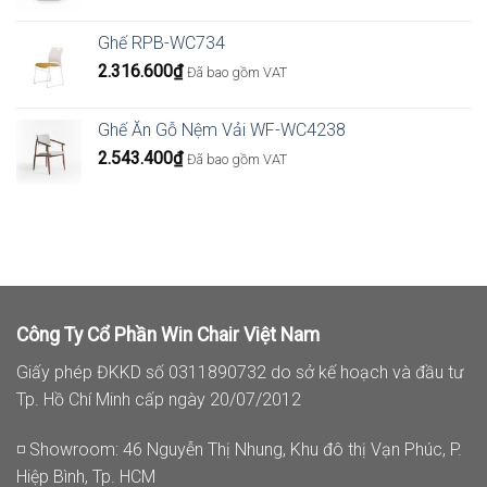
Ghế RPB-WC734
2.316.600
₫
Đã bao gồm VAT
Ghế Ăn Gỗ Nệm Vải WF-WC4238
2.543.400
₫
Đã bao gồm VAT
Công Ty Cổ Phần Win Chair Việt Nam
Giấy phép ĐKKD số 0311890732 do sở kế hoạch và đầu tư
Tp. Hồ Chí Minh cấp ngày 20/07/2012
◽ Showroom: 46 Nguyễn Thị Nhung, Khu đô thị Vạn Phúc, P.
Hiệp Bình, Tp. HCM