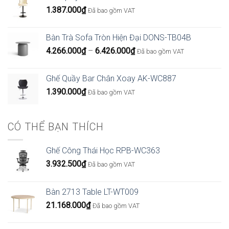
1.387.000
₫
Đã bao gồm VAT
Bàn Trà Sofa Tròn Hiện Đại DONS-TB04B
Khoảng
4.266.000
₫
–
6.426.000
₫
Đã bao gồm VAT
giá:
từ
Ghế Quầy Bar Chân Xoay AK-WC887
4.266.000₫
1.390.000
₫
Đã bao gồm VAT
đến
6.426.000₫
CÓ THỂ BẠN THÍCH
Ghế Công Thái Học RPB-WC363
3.932.500
₫
Đã bao gồm VAT
Bàn 2713 Table LT-WT009
21.168.000
₫
Đã bao gồm VAT