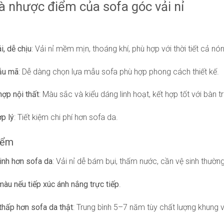
à nhược điểm của sofa góc vải nỉ
i, dễ chịu
: Vải nỉ mềm mịn, thoáng khí, phù hợp với thời tiết cả nó
ẫu mã
: Dễ dàng chọn lựa mẫu sofa phù hợp phong cách thiết kế.
hợp nội thất
: Màu sắc và kiểu dáng linh hoạt, kết hợp tốt với bàn trà
ợp lý
: Tiết kiệm chi phí hơn sofa da.
iểm
inh hơn sofa da
: Vải nỉ dễ bám bụi, thấm nước, cần vệ sinh thườn
màu nếu tiếp xúc ánh nắng trực tiếp
.
 thấp hơn sofa da thật
: Trung bình 5–7 năm tùy chất lượng khung v