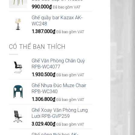
990.000
₫
Đã bao gồm VAT
Ghế quầy bar Kazax AK-
WC248
1.387.000
₫
Đã bao gồm VAT
CÓ THỂ BẠN THÍCH
Ghế Văn Phòng Chân Quỳ
RPB-WC4077
1.930.500
₫
Đã bao gồm VAT
Ghế Nhựa Đúc Muze Chair
RPB-WC340
1.306.800
₫
Đã bao gồm VAT
Ghế Xoay Văn Phòng Lưng
Lưới RPB-GVP259
3.029.400
₫
Đã bao gồm VAT
Ghế công thái học AK-