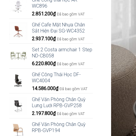
WC896
2.851.200
₫
Đã bao gồm VAT
Ghế Cafe Mặt Nhựa Chân
Sắt Hiện Đại SG-WC4352
2.937.100
₫
Đã bao gồm VAT
Set 2 Costa armchair 1 Step
ND-CB058
6.220.800
₫
Đã bao gồm VAT
Ghế Công Thái Học DF-
WC4004
14.586.000
₫
Đã bao gồm VAT
Ghế Văn Phòng Chân Quỳ
Lưng Lưới RPB-GVP258
2.197.800
₫
Đã bao gồm VAT
Ghế Văn Phòng Chân Quỳ
RPB-GVP194