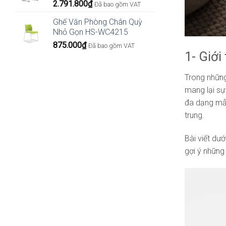
2.791.800
₫
Đã bao gồm VAT
Ghế Văn Phòng Chân Quỳ
Nhỏ Gọn HS-WC4215
875.000
₫
Đã bao gồm VAT
1- Giới
Trong nhữn
mang lại sự
đa dạng mẫu
trung.
Bài viết dư
gợi ý những