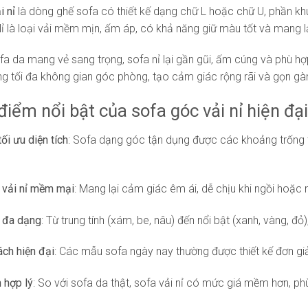
i nỉ
là dòng ghế sofa có thiết kế dạng chữ L hoặc chữ U, phần k
Nỉ là loại vải mềm mịn, ấm áp, có khả năng giữ màu tốt và mang l
fa da mang vẻ sang trọng, sofa nỉ lại gần gũi, ấm cúng và phù hợp
ng tối đa không gian góc phòng, tạo cảm giác rộng rãi và gọn gà
điểm nổi bật của sofa góc vải nỉ hiện đại
tối ưu diện tích
: Sofa dạng góc tận dụng được các khoảng trống 
u vải nỉ mềm mại
: Mang lại cảm giác êm ái, dễ chịu khi ngồi hoặc 
 đa dạng
: Từ trung tính (xám, be, nâu) đến nổi bật (xanh, vàng, đỏ
ch hiện đại
: Các mẫu sofa ngày nay thường được thiết kế đơn giản
h hợp lý
: So với sofa da thật, sofa vải nỉ có mức giá mềm hơn, p