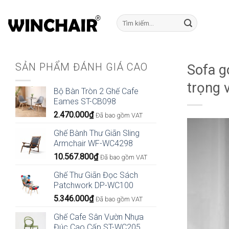
Bỏ
qua
Tìm
kiếm:
nội
dung
SẢN PHẨM ĐÁNH GIÁ CAO
Sofa g
trọng v
Bộ Bàn Tròn 2 Ghế Cafe
Eames ST-CB098
2.470.000
₫
Đã bao gồm VAT
Ghế Bành Thư Giãn Sling
Armchair WF-WC4298
10.567.800
₫
Đã bao gồm VAT
Ghế Thư Giãn Đọc Sách
Patchwork DP-WC100
5.346.000
₫
Đã bao gồm VAT
Ghế Cafe Sân Vườn Nhựa
Đúc Cao Cấp ST-WC205