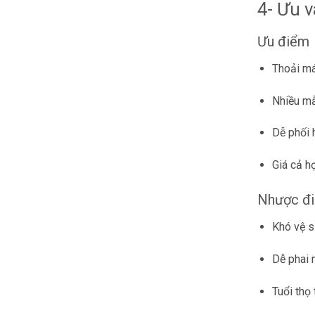
4- Ưu v
Ưu điểm
Thoải má
Nhiều m
Dễ phối 
Giá cả h
Nhược đ
Khó vệ s
Dễ phai 
Tuổi thọ