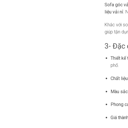
Sofa góc vả
liệu vải nỉ
. 
Khác với so
giúp tận dụ
3- Đặc 
Thiết kế 
phố.
Chất liệ
Màu sắc
Phong cá
Giá thàn