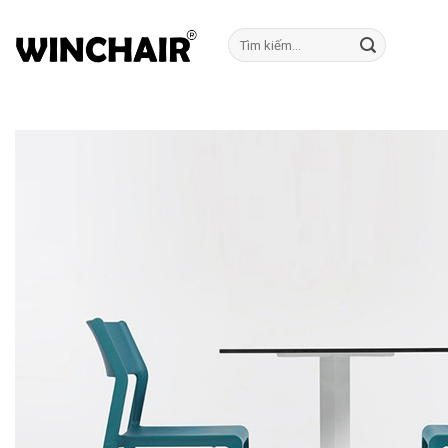
Bỏ
qua
Tìm
kiếm:
nội
dung