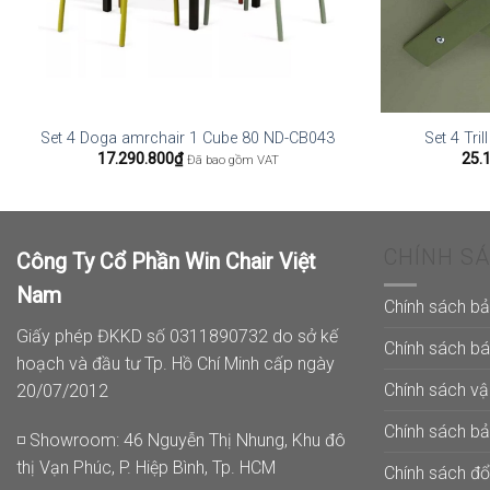
Set 4 Doga amrchair 1 Cube 80 ND-CB043
Set 4 Tri
17.290.800
₫
25.
Đã bao gồm VAT
CHÍNH S
Công Ty Cổ Phần Win Chair Việt
Nam
Chính sách b
Giấy phép ĐKKD số 0311890732 do sở kế
Chính sách b
hoạch và đầu tư Tp. Hồ Chí Minh cấp ngày
Chính sách v
20/07/2012
Chính sách b
◽ Showroom: 46 Nguyễn Thị Nhung, Khu đô
thị Vạn Phúc, P. Hiệp Bình, Tp. HCM
Chính sách đổi