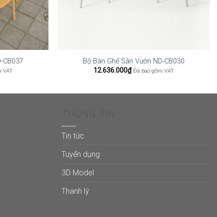
D-CB037
Bộ Bàn Ghế Sân Vườn ND-CB030
12.636.000
₫
m VAT
Đã bao gồm VAT
THÔNG TIN
Tin tức
Tuyển dụng
3D Model
Thanh lý