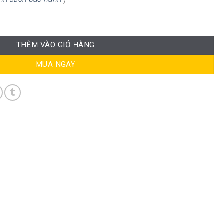
ND-CB029 số lượng
THÊM VÀO GIỎ HÀNG
MUA NGAY