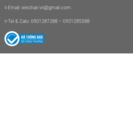
◽ Email:
winchair.vn@gmail.com
◽ Tel & Zalo: 0901287288 – 0931285588