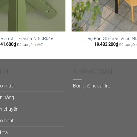
ll Bistrot 1 Frasca ND-CB048
Bộ Bàn Ghế Sân Vườn N
141.600
₫
19.483.200
₫
Đã bao gồm VAT
Đã bao gồ
ÁCH
KHÔNG GIAN
ảo mật
Bàn ghế ngoài trời
án hàng
ận chuyển
ảo hành
 trả