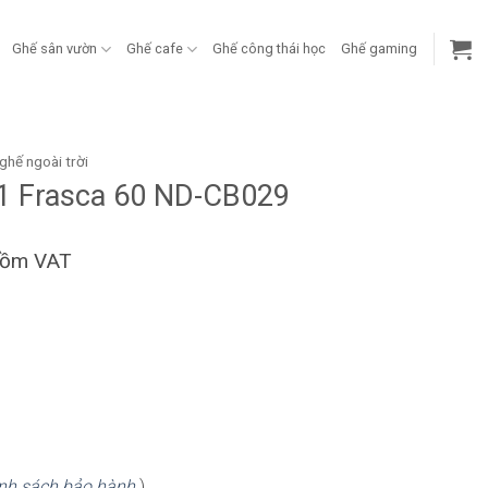
Ghế sân vườn
Ghế cafe
Ghế công thái học
Ghế gaming
ghế ngoài trời
ot 1 Frasca 60 ND-CB029
gồm VAT
7
nh sách bảo hành
)