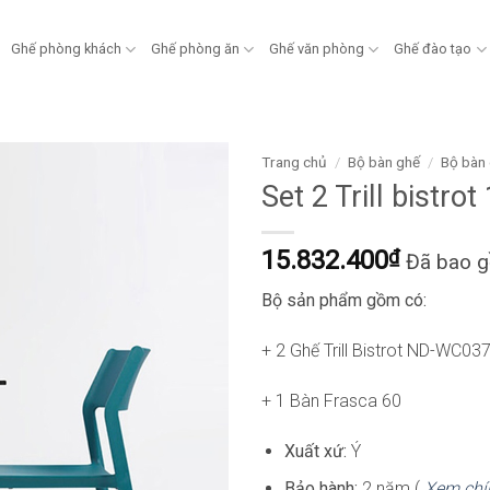
Ghế phòng khách
Ghế phòng ăn
Ghế văn phòng
Ghế đào tạo
Trang chủ
/
Bộ bàn ghế
/
Bộ bàn 
Set 2 Trill bistr
15.832.400
₫
Đã bao 
Bộ sản phẩm gồm có:
+ 2 Ghế Trill Bistrot ND-WC03
+ 1 Bàn Frasca 60
Xuất xứ:
Ý
Bảo hành:
2 năm (
Xem chí