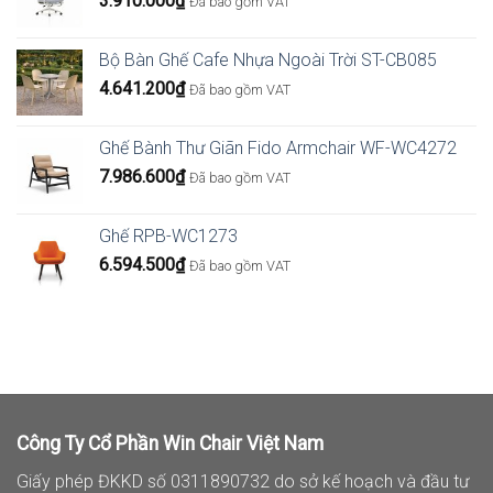
3.910.000
₫
Đã bao gồm VAT
Bộ Bàn Ghế Cafe Nhựa Ngoài Trời ST-CB085
4.641.200
₫
Đã bao gồm VAT
Ghế Bành Thư Giãn Fido Armchair WF-WC4272
7.986.600
₫
Đã bao gồm VAT
Ghế RPB-WC1273
6.594.500
₫
Đã bao gồm VAT
Công Ty Cổ Phần Win Chair Việt Nam
Giấy phép ĐKKD số 0311890732 do sở kế hoạch và đầu tư