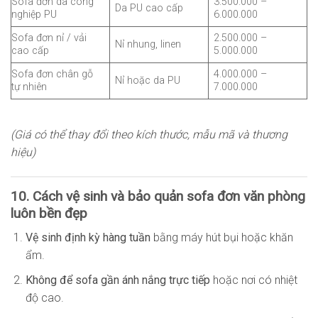
Sofa đơn da công
3.500.000 –
Da PU cao cấp
nghiệp PU
6.000.000
Sofa đơn nỉ / vải
2.500.000 –
Nỉ nhung, linen
cao cấp
5.000.000
Sofa đơn chân gỗ
4.000.000 –
Nỉ hoặc da PU
tự nhiên
7.000.000
(Giá có thể thay đổi theo kích thước, mẫu mã và thương
hiệu)
10. Cách vệ sinh và bảo quản sofa đơn văn phòng
luôn bền đẹp
Vệ sinh định kỳ hàng tuần
bằng máy hút bụi hoặc khăn
ẩm.
Không để sofa gần ánh nắng trực tiếp
hoặc nơi có nhiệt
độ cao.