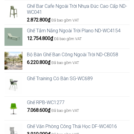
Ghế Bar Cafe Ngoài Trời Nhựa Đúc Cao Cấp ND-
WC041
2.872.800
₫
Đã bao gồm VAT
Ghế Tắm Nắng Ngoài Trời Plano ND-WC4154
12.754.800
₫
Đã bao gồm VAT
Bộ Bàn Ghế Ban Công Ngoài Trời ND-CB058
6.220.800
₫
Đã bao gồm VAT
Ghế Training Có Bàn SG-WC689
Ghế RPB-WC1277
7.068.600
₫
Đã bao gồm VAT
Ghế Văn Phòng Công Thái Học DF-WC4016