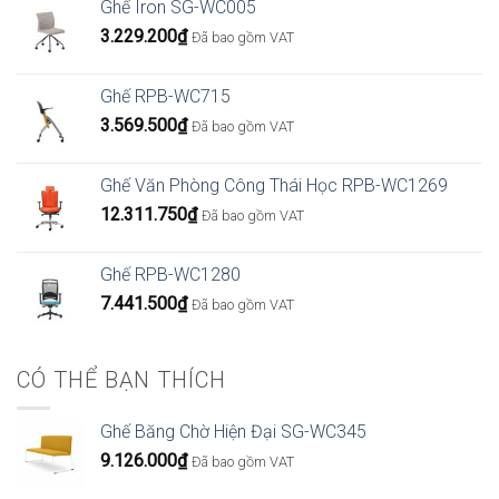
Ghế Iron SG-WC005
3.229.200
₫
Đã bao gồm VAT
Ghế RPB-WC715
3.569.500
₫
Đã bao gồm VAT
Ghế Văn Phòng Công Thái Học RPB-WC1269
12.311.750
₫
Đã bao gồm VAT
Ghế RPB-WC1280
7.441.500
₫
Đã bao gồm VAT
CÓ THỂ BẠN THÍCH
Ghế Băng Chờ Hiện Đại SG-WC345
9.126.000
₫
Đã bao gồm VAT