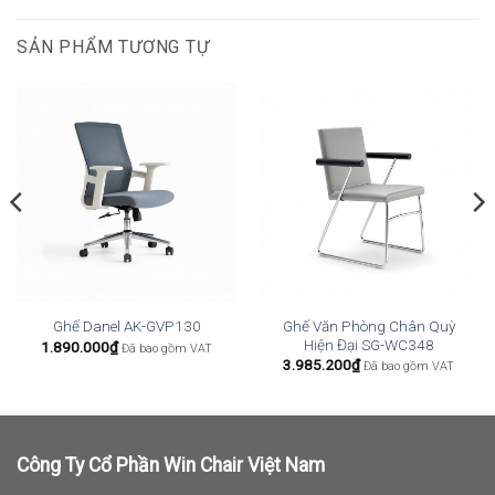
SẢN PHẨM TƯƠNG TỰ
Ghế Văn Phòng Chân Quỳ
Ghế Danel AK-GVP130
Hiện Đại SG-WC348
1.890.000
₫
Đã bao gồm VAT
3.985.200
₫
Đã bao gồm VAT
Công Ty Cổ Phần Win Chair Việt Nam