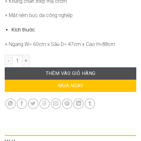
+ Khung chân thép mạ crom
+ Mặt nệm bọc da công nghiệp
Kích thước:
+ Ngang W= 60cm x Sâu D= 47cm x Cao H=88cm
Ghế Văn Phòng Chân Quỳ Nệm Da HS-WC4207 số lượng
THÊM VÀO GIỎ HÀNG
MUA NGAY