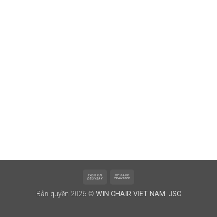
Cash
Bank
On
Transfer
Bản quyền 2026 ©
WIN CHAIR VIET NAM. JSC
Delivery