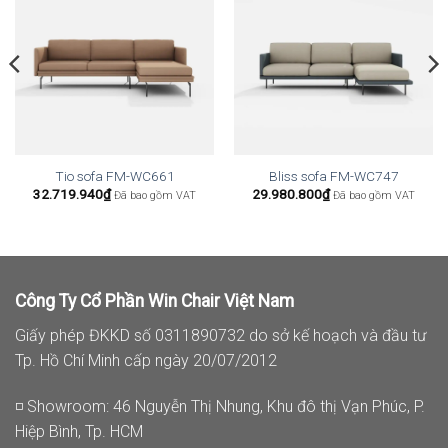
Tio sofa FM-WC661
Bliss sofa FM-WC747
32.719.940
₫
29.980.800
₫
Đã bao gồm VAT
Đã bao gồm VAT
Công Ty Cổ Phần Win Chair Việt Nam
Giấy phép ĐKKD số 0311890732 do sở kế hoạch và đầu tư
Tp. Hồ Chí Minh cấp ngày 20/07/2012
◽ Showroom: 46 Nguyễn Thị Nhung, Khu đô thị Vạn Phúc, P.
Hiệp Bình, Tp. HCM