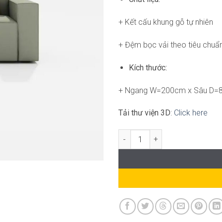
+ Kết cấu khung gỗ tự nhiên
+ Đệm bọc vải theo tiêu chuẩ
Kích thước:
+ Ngang W=200cm x Sâu D=
Tải thư viện 3D
:
Click here
Sticky A sofa FM-WC771 số lượ