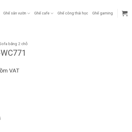
Ghế sân vườn
Ghế cafe
Ghế công thái học
Ghế gaming
Sofa băng 2 chỗ
M-WC771
gồm VAT
i