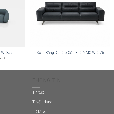
FM-WC877
Sofa Băng Da Cao Cấp 3 Chỗ MC-WC076
m VAT
THÔNG TIN
Tin tức
Tuyển dụng
3D Model