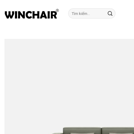
Bỏ
qua
Tìm
kiếm:
nội
dung