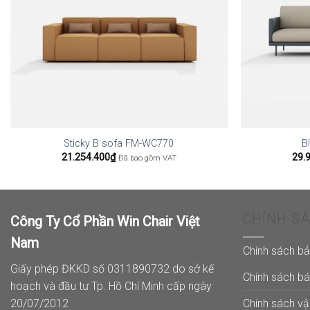
Sticky B sofa FM-WC770
B
21.254.400
₫
29.
Đã bao gồm VAT
CHÍNH S
Công Ty Cổ Phần Win Chair Việt
Nam
Chính sách b
Giấy phép ĐKKD số 0311890732 do sở kế
Chính sách b
hoạch và đầu tư Tp. Hồ Chí Minh cấp ngày
Chính sách v
20/07/2012