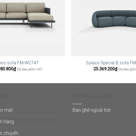
liss sofa FM-WC747
Solace Special B sofa 
980.800
₫
25.369.200
₫
Đã bao gồm VAT
Đã bao gồ
ÁCH
KHÔNG GIAN
ảo mật
Bàn ghế ngoài trời
án hàng
ận chuyển