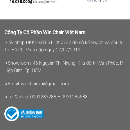
MC-WC076
16.038.000
₫
Đã bao gồm VAT
Công Ty Cổ Phần Win Chair Việt Nam
Giấy phép ĐKKD số 0311890732 do sở kế hoạch và đầu tư
Tp. Hồ Chí Minh cấp ngày 20/07/2012
◽ Showroom: 46 Nguyễn Thị Nhung, Khu đô thị Vạn Phúc, P.
Hiệp Bình, Tp. HCM
◽ Email:
winchair.vn@gmail.com
◽ Tel & Zalo: 0901287288 – 0931285588