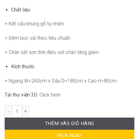
Chất liệu:
+ Kết cấu khung gỗ tự nhiên
+ Đệm bọc vải theo tiêu chuẩn
+ Chân sắt sơn tĩnh điện, nút chân tăng giảm
Kích thước:
+ Ngang W=260cm x Sâu D=180cm x Cao H=80cm
Tải thư viện 3D
: Click here
Wabu sofa FM-WC667 số lượng
THÊM VÀO GIỎ HÀNG
MUA NGAY