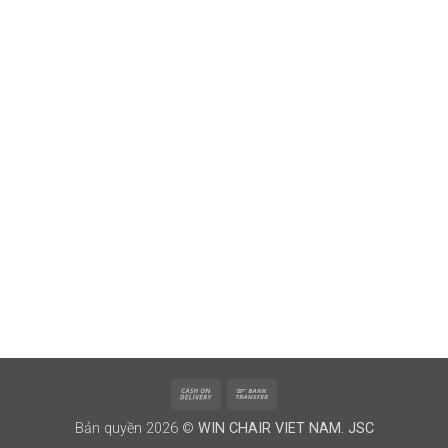
Cash
Bank
On
Transfer
Bản quyền 2026 ©
WIN CHAIR VIET NAM. JSC
Delivery