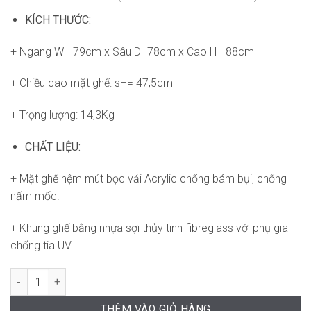
KÍCH THƯỚC:
+ Ngang W= 79cm x Sâu D=78cm x Cao H= 88cm
+ Chiều cao mặt ghế: sH= 47,5cm
+ Trọng lượng: 14,3Kg
CHẤT LIỆU:
+ Mặt ghế nệm mút bọc vải Acrylic chống bám bụi, chống
nấm mốc.
+ Khung ghế bằng nhựa sợi thủy tinh fibreglass với phụ gia
chống tia UV
Sofa Komodo Armchair ND-WC029 số lượng
THÊM VÀO GIỎ HÀNG