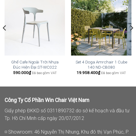
Ghế Cafe Ngoài Trời Nhựa
Set 4 Doga Amrchair 1 Cube
Đúc Hiện Đại ST-WC022
140 ND-CB080
590.000
₫
19.958.400
₫
Đã bao gồm VAT
Đã bao gồm VAT
Công Ty Cổ Phần Win Chair Việt Nam
Giấy phép ĐKKD số 0311890732 do sở kế hoạch và đầu tư
Tp. Hồ Chí Minh cấp ngày 20/07/2012
◽ Showroom: 46 Nguyễn Thị Nhung, Khu đô thị Vạn Phúc, P.