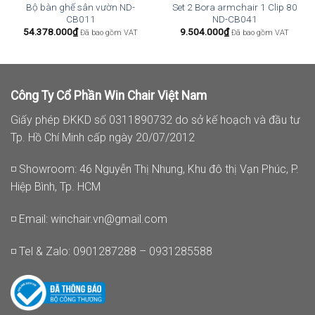
Bộ bàn ghế sân vườn ND-
Set 2 Bora armchair 1 Clip 80
CB011
ND-CB041
54.378.000
₫
9.504.000
₫
Đã bao gồm VAT
Đã bao gồm VAT
Công Ty Cổ Phần Win Chair Việt Nam
Giấy phép ĐKKD số 0311890732 do sở kế hoạch và đầu tư
Tp. Hồ Chí Minh cấp ngày 20/07/2012
◽ Showroom: 46 Nguyễn Thị Nhung, Khu đô thị Vạn Phúc, P.
Hiệp Bình, Tp. HCM
◽ Email:
winchair.vn@gmail.com
◽ Tel & Zalo: 0901287288 – 0931285588