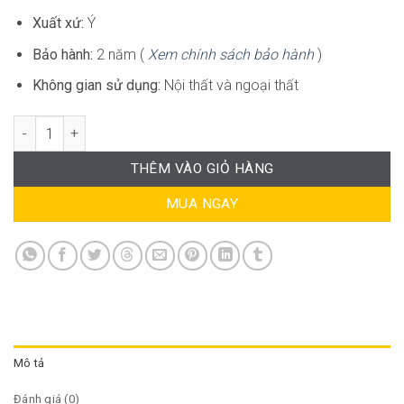
Xuất xứ:
Ý
Bảo hành:
2 năm (
Xem chính sách bảo hành
)
Không gian sử dụng:
Nội thất và ngoại thất
Set 4 Doga amrchair 1 Cube 80 ND-CB043 số lượng
THÊM VÀO GIỎ HÀNG
MUA NGAY
Mô tả
Đánh giá (0)