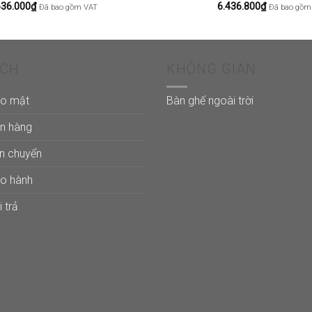
636.000
₫
6.436.800
₫
Đã bao gồm VAT
Đã bao gồm
ÁCH
KHÔNG GIAN
ảo mật
Bàn ghế ngoài trời
án hàng
ận chuyển
ảo hành
 trả