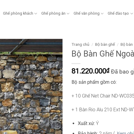
Ghế phòng khách
Ghế phòng ăn
Ghế văn phòng
Ghế đào tạo
Trang chủ
/
Bộ bàn ghế
/
Bộ bàn 
Bộ Bàn Ghế Ngoà
81.220.000
₫
Đã bao 
Bộ sản phẩm gồm có:
+ 10 Ghế Net Chair ND-WC03
+ 1 Bàn Rio Alu 210 Ext ND-
Xuất xứ:
Ý
Bảo hành:
2 năm (
Xem chí