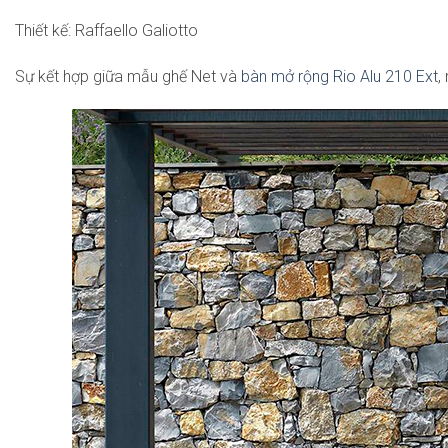
Thiết kế: Raffaello Galiotto
Sự kết hợp giữa mẫu ghế Net và
bàn mở rộng Rio Alu 210 Ext
,