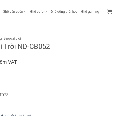
Ghế sân vườn
Ghế cafe
Ghế công thái học
Ghế gaming
ghế ngoài trời
i Trời ND-CB052
gồm VAT
5
WT073
nh sách bảo hành
)