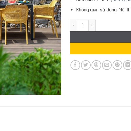
Không gian sử dụng:
Nội th
Bộ Bàn Ghế Ngoài Trời ND-CB05