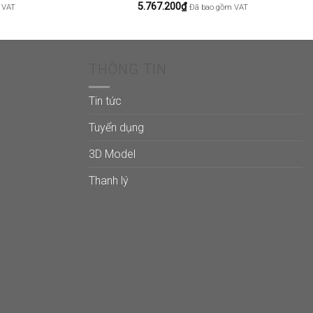
5.767.200
₫
 VAT
Đã bao gồm VAT
THÔNG TIN
Tin tức
Tuyển dụng
3D Model
Thanh lý