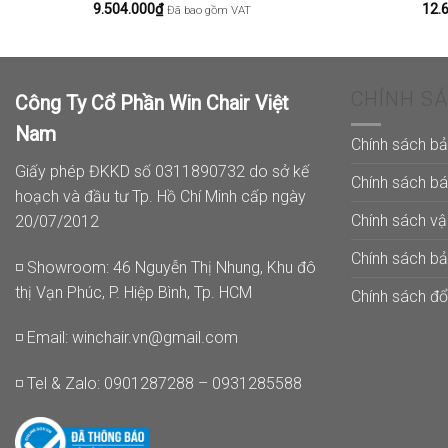
9.504.000
₫
12.
Đã bao gồm VAT
CHÍNH S
Công Ty Cổ Phần Win Chair Việt
Nam
Chính sách b
Giấy phép ĐKKD số 0311890732 do sở kế
Chính sách b
hoạch và đầu tư Tp. Hồ Chí Minh cấp ngày
Chính sách v
20/07/2012
Chính sách b
◽ Showroom: 46 Nguyễn Thị Nhung, Khu đô
thị Vạn Phúc, P. Hiệp Bình, Tp. HCM
Chính sách đổi
◽ Email:
winchair.vn@gmail.com
◽ Tel & Zalo: 0901287288 – 0931285588