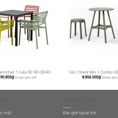
 amrchair 1 Cube 80 ND-CB043
Set 2 Stack Mini 1 Combo 6
290.800
₫
8.856.000
₫
Đã bao gồm VAT
Đã bao gồm
ÁCH
KHÔNG GIAN
ảo mật
Bàn ghế ngoài trời