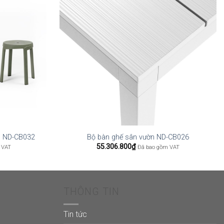
0 ND-CB032
Bộ bàn ghế sân vườn ND-CB026
55.306.800
₫
 VAT
Đã bao gồm VAT
THÔNG TIN
Tin tức