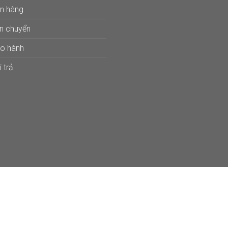
án hàng
ận chuyển
ảo hành
 trả