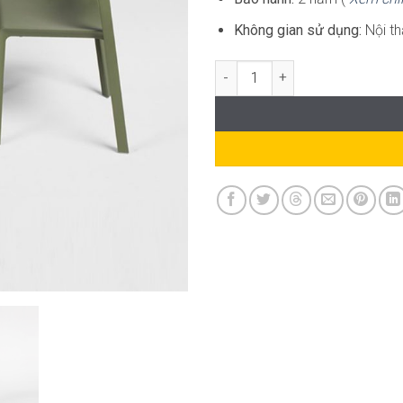
Không gian sử dụng:
Nội th
Set 3 Trill Bistrot 1 Frasca ND-