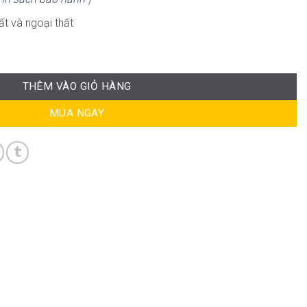
ất và ngoại thất
CB079 số lượng
THÊM VÀO GIỎ HÀNG
MUA NGAY