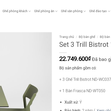
Ghế phòng khách
Ghế phòng ăn
Ghế văn phòng
Ghế đào tạo
Trang chủ
/
Bộ bàn ghế
/
Bộ bàn 
Set 3 Trill Bistr
22.749.600
₫
Đã bao 
Bộ sản phẩm gồm có:
+ 3 Ghế Trill Bistrot ND-WC03
+ 1 Bàn Frasca ND-WT050
Xuất xứ:
Ý
Bảo hành:
2 năm (
Xem chí