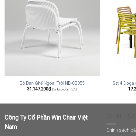
Bộ Bàn Ghế Ngoài Trời ND-CB055
Set 4 Doga
31.147.200
₫
17.
Đã bao gồm VAT
CHÍNH S
Công Ty Cổ Phần Win Chair Việt
Nam
Chính sách b