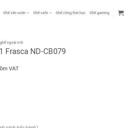
Ghế sân vườn
Ghế cafe
Ghế công thái học
Ghế gaming
ghế ngoài trời
ot 1 Frasca ND-CB079
gồm VAT
7
nh sách bảo hành
)