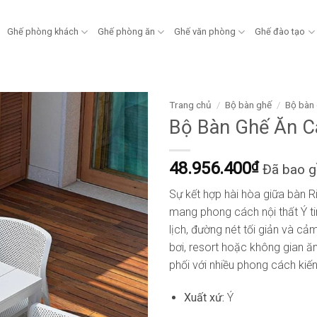
Ghế phòng khách
Ghế phòng ăn
Ghế văn phòng
Ghế đào tạo
Trang chủ
/
Bộ bàn ghế
/
Bộ bàn 
Bộ Bàn Ghế Ăn C
48.956.400
₫
Đã bao 
Sự kết hợp hài hòa giữa bàn Rio
mang phong cách nội thất Ý tin
lịch, đường nét tối giản và c
bơi, resort hoặc không gian ăn
phối với nhiều phong cách kiế
Xuất xứ:
Ý