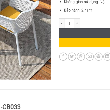
Không gian sử dụng:
Nội th
Bảo hành:
2 năm
Bộ Bàn Ghế Ăn Cao Cấp Ngoài T
D-CB033