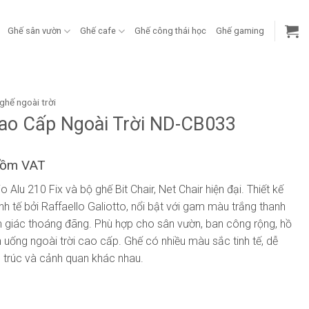
Ghế sân vườn
Ghế cafe
Ghế công thái học
Ghế gaming
ghế ngoài trời
ao Cấp Ngoài Trời ND-CB033
gồm VAT
 Alu 210 Fix và bộ ghế Bit Chair, Net Chair hiện đại. Thiết kế
h tế bởi Raffaello Galiotto, nổi bật với gam màu trắng thanh
ảm giác thoáng đãng. Phù hợp cho sân vườn, ban công rộng, hồ
 uống ngoài trời cao cấp. Ghế có nhiều màu sắc tinh tế, dễ
n trúc và cảnh quan khác nhau.