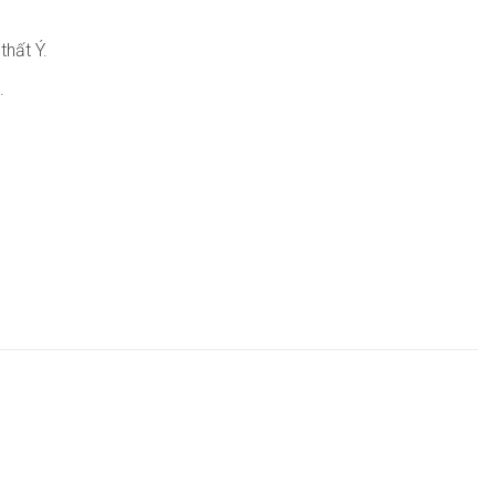
thất Ý.
.