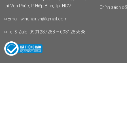
thị Vạn Phúc, P. Hiệp Bình, Tp. HCM
Chính sách đổi
◽ Email:
winchair.vn@gmail.com
◽ Tel & Zalo: 0901287288 – 0931285588