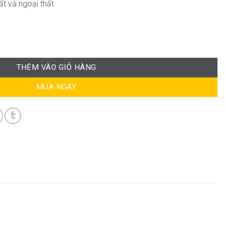
ất và ngoại thất
rời ND-CB033 số lượng
THÊM VÀO GIỎ HÀNG
MUA NGAY