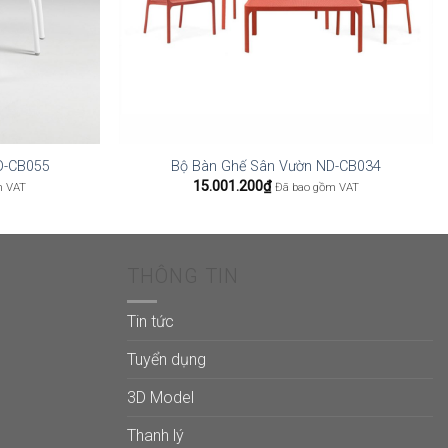
D-CB055
Bộ Bàn Ghế Sân Vườn ND-CB034
15.001.200
₫
m VAT
Đã bao gồm VAT
THÔNG TIN
Tin tức
Tuyển dụng
3D Model
Thanh lý