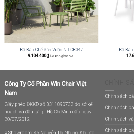
Bộ Bàn Ghế Sân Vườn ND-CB047
Bộ Bàn
9.104.400
₫
17.
Đã bao gồm VAT
CHÍNH S
Công Ty Cổ Phần Win Chair Việt
Nam
Chính sách b
Giấy phép ĐKKD số 0311890732 do sở kế
Chính sách b
hoạch và đầu tư Tp. Hồ Chí Minh cấp ngày
Chính sách v
20/07/2012
Chính sách b
◽ Showroom: 46 Nguyễn Thị Nhung, Khu đô