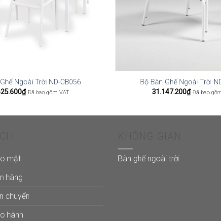
 Ghế Ngoài Trời ND-CB056
Bộ Bàn Ghế Ngoài Trời N
625.600
₫
31.147.200
₫
Đã bao gồm VAT
Đã bao gồ
ÁCH
KHÔNG GIAN
ảo mật
Bàn ghế ngoài trời
án hàng
ận chuyển
ảo hành