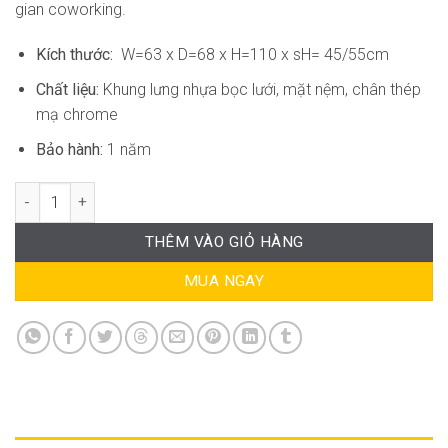
gian coworking.
Kích thước:
W=63 x D=68 x H=110 x sH= 45/55cm
Chất liệu:
Khung lưng nhựa bọc lưới, mặt nệm, chân thép
mạ chrome
Bảo hành:
1 năm
Ghế Văn Phòng Hiện Đại AK-GVP039 số lượng
THÊM VÀO GIỎ HÀNG
MUA NGAY