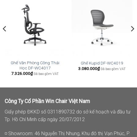
Ghế Văn Phòng Công Thái
Ghế Kupid DF-WC4019
Học DF-WC4017
3.080.000
₫
Đã bao gồm VAT
7.326.000
₫
Đã bao gồm VAT
Công Ty Cổ Phần Win Chair Việt Nam
Giấy phép ĐKKD số 0311890732 do sở kế hoạch và đầu tư
Tp. Hồ Chí Minh cấp ngày 20/07/2012
◽ Showroom: 46 Nguyễn Thị Nhung, Khu đô thị Vạn Phúc, P.