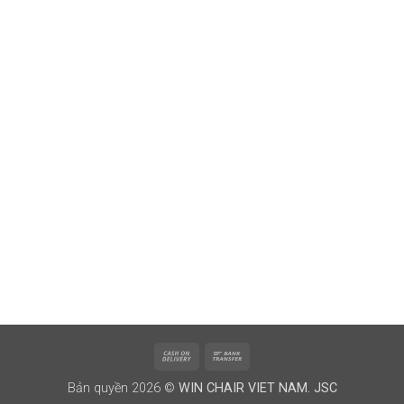
Cash
Bank
On
Transfer
Bản quyền 2026 ©
WIN CHAIR VIET NAM. JSC
Delivery