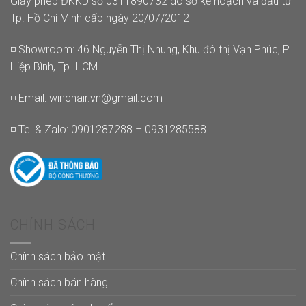
Giấy phép ĐKKD số 0311890732 do sở kế hoạch và đầu tư
Tp. Hồ Chí Minh cấp ngày 20/07/2012
◽ Showroom: 46 Nguyễn Thị Nhung, Khu đô thị Vạn Phúc, P.
Hiệp Bình, Tp. HCM
◽ Email:
winchair.vn@gmail.com
◽ Tel & Zalo: 0901287288 – 0931285588
CHÍNH SÁCH
Chính sách bảo mật
Chính sách bán hàng