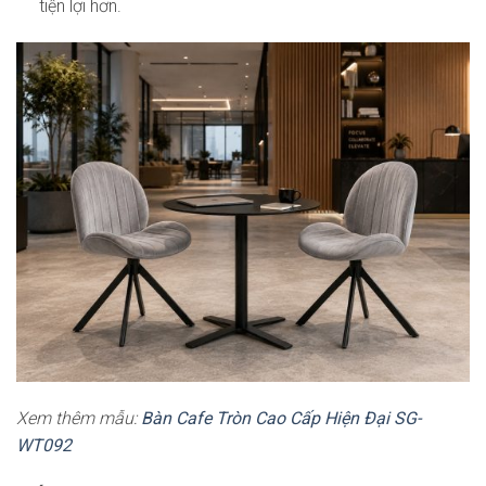
tiện lợi hơn.
Xem thêm mẫu:
Bàn Cafe Tròn Cao Cấp Hiện Đại SG-
WT092