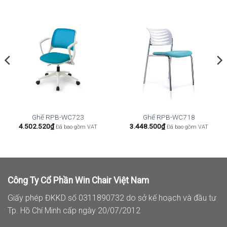
Ghế RPB-WC723
Ghế RPB-WC718
4.502.520
₫
3.448.500
₫
Đã bao gồm VAT
Đã bao gồm VAT
Công Ty Cổ Phần Win Chair Việt Nam
Giấy phép ĐKKD số 0311890732 do sở kế hoạch và đầu tư
Tp. Hồ Chí Minh cấp ngày 20/07/2012