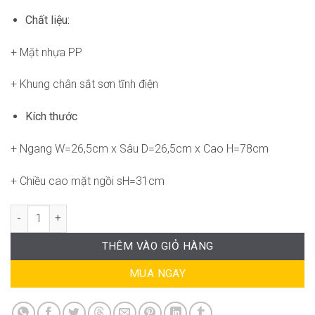
Chất liệu:
+ Mặt nhựa PP
+ Khung chân sắt sơn tĩnh điện
Kích thước
+ Ngang W=26,5cm x Sâu D=26,5cm x Cao H=78cm
+ Chiều cao mặt ngồi sH=31cm
Ghế RPB-WC306 số lượng
THÊM VÀO GIỎ HÀNG
MUA NGAY