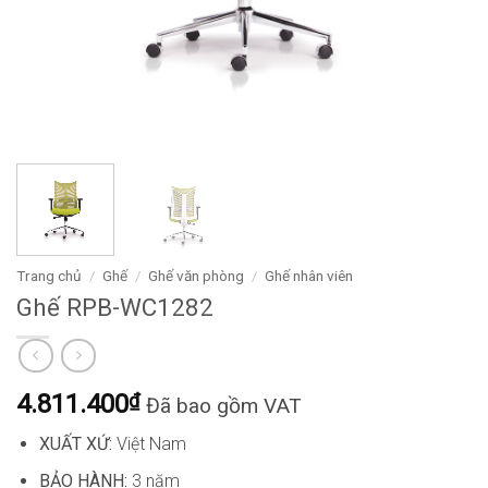
Trang chủ
/
Ghế
/
Ghế văn phòng
/
Ghế nhân viên
Ghế RPB-WC1282
4.811.400
₫
Đã bao gồm VAT
XUẤT XỨ:
Việt Nam
BẢO HÀNH:
3 năm