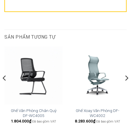
SẢN PHẨM TƯƠNG TỰ
Ghế Văn Phòng Chân Quỳ
Ghế Xoay Văn Phòng DF-
DF-WC4005
WC4002
1.804.000
₫
8.283.600
₫
Đã bao gồm VAT
Đã bao gồm VAT