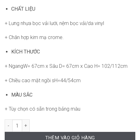
CHẤT LIỆU
+ Lưng nhựa bọc vải lưới, nệm bọc vải/da vinyl
+ Chân hợp kim mạ crome.
KÍCH THƯỚC
+ NgangW= 67cm x Sâu D= 67cm x Cao H= 102/112cm
+ Chiều cao mặt ngồi sH=44/54cm
MÀU SẮC
+ Tùy chọn có sẵn trong bảng màu
Ghế RPB-WC1282 số lượng
THÊM VÀO GIỎ HÀNG