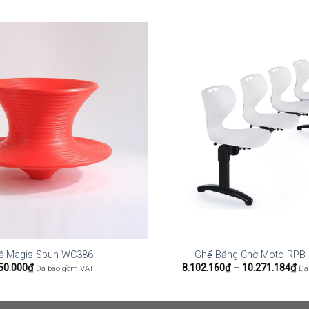
ế Magis Spun WC386
Ghế Băng Chờ Moto RP
Kh
50.000
₫
8.102.160
₫
–
10.271.184
₫
Đã bao gồm VAT
Đã
giá
từ
8.
đế