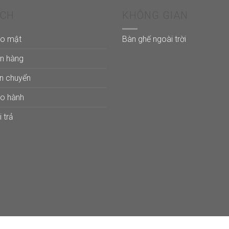
10
ÁCH
KHÔNG GIAN
ảo mật
Bàn ghế ngoài trời
án hàng
ận chuyển
ảo hành
 trả