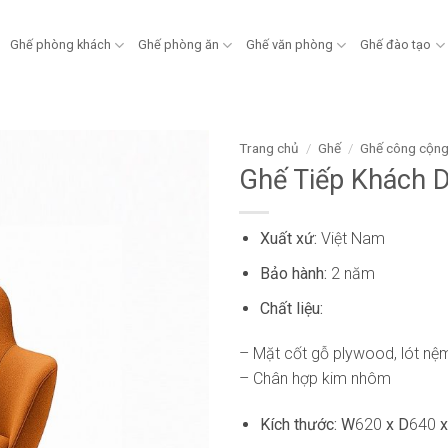
Ghế phòng khách
Ghế phòng ăn
Ghế văn phòng
Ghế đào tạo
Trang chủ
/
Ghế
/
Ghế công cộn
Ghế Tiếp Khách
Xuất xứ:
Việt Nam
Bảo hành:
2 năm
Chất liệu:
– Mặt cốt gỗ plywood, lót nệ
– Chân hợp kim nhôm
Kích thước:
W
620
x D
640
x