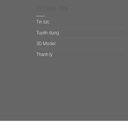
.271.184₫
27.751.680₫
THÔNG TIN
Tin tức
Tuyển dụng
3D Model
Thanh lý