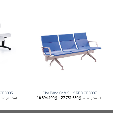
B-GBC005
Ghế Băng Chờ KILLY RPB-GBC007
oảng
Khoảng
16.394.400
₫
–
27.751.680
₫
 bao gồm VAT
Đã bao gồm VAT
:
giá:
từ
102.160₫
16.394.400₫
n
đến