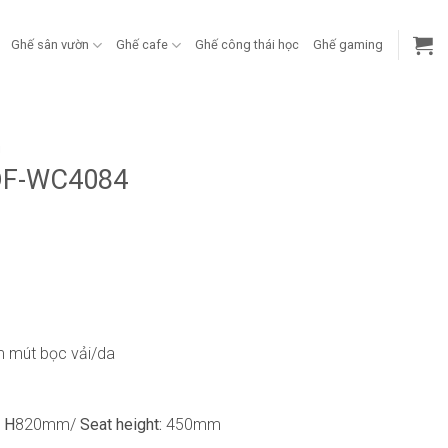
Ghế sân vườn
Ghế cafe
Ghế công thái học
Ghế gaming
g
 DF-WC4084
m mút bọc vải/da
 H
820mm/
Seat height:
450mm