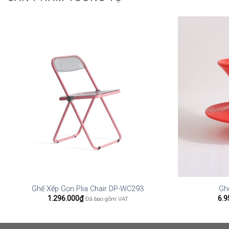
Ghế Xếp Gọn Plia Chair DP-WC293
Gh
1.296.000
₫
6.9
Đã bao gồm VAT