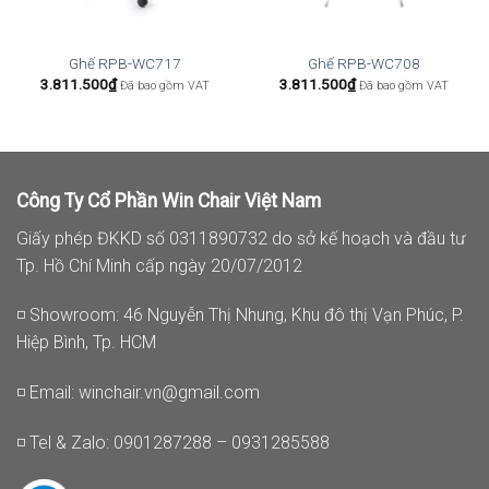
Ghế RPB-WC717
Ghế RPB-WC708
3.811.500
₫
3.811.500
₫
Đã bao gồm VAT
Đã bao gồm VAT
Công Ty Cổ Phần Win Chair Việt Nam
Giấy phép ĐKKD số 0311890732 do sở kế hoạch và đầu tư
Tp. Hồ Chí Minh cấp ngày 20/07/2012
◽ Showroom: 46 Nguyễn Thị Nhung, Khu đô thị Vạn Phúc, P.
Hiệp Bình, Tp. HCM
◽ Email:
winchair.vn@gmail.com
◽ Tel & Zalo: 0901287288 – 0931285588