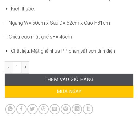
Kích thước:
+ Ngang W= 50cm x Sâu D= 52cm x Cao H81cm
+ Chiều cao mặt ghế sH= 46cm
Chất liệu: Mặt ghế nhựa PP, chân sắt sơn tĩnh điện
Ghế Haya chair AK-WC236 số lượng
THÊM VÀO GIỎ HÀNG
MUA NGAY