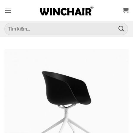
Bỏ
qua
nội
dung
Tìm
kiếm: