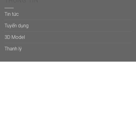
THÔNG TIN
Tin tức
Tuyển dụng
3D Model
Thanh lý