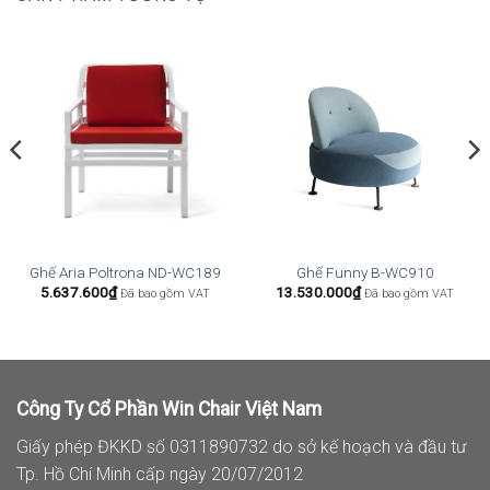
Ghế Aria Poltrona ND-WC189
Ghế Funny B-WC910
5.637.600
₫
13.530.000
₫
Đã bao gồm VAT
Đã bao gồm VAT
Công Ty Cổ Phần Win Chair Việt Nam
Giấy phép ĐKKD số 0311890732 do sở kế hoạch và đầu tư
Tp. Hồ Chí Minh cấp ngày 20/07/2012