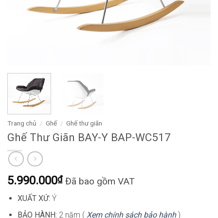
Trang chủ
/
Ghế
/
Ghế thư giãn
Ghế Thư Giãn BAY-Y BAP-WC517
5.990.000
₫
Đã bao gồm VAT
XUẤT XỨ:
Ý
BẢO HÀNH:
2 năm (
Xem chính sách bảo hành
)