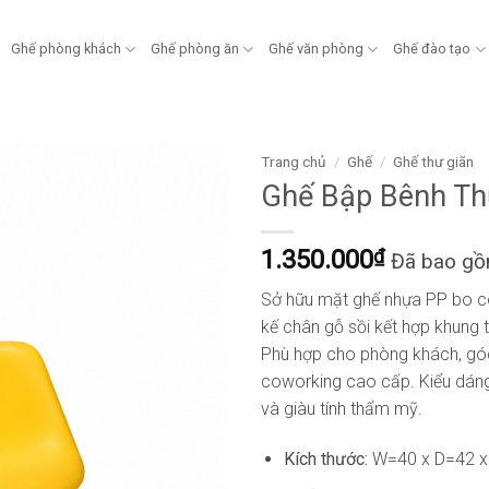
Ghế phòng khách
Ghế phòng ăn
Ghế văn phòng
Ghế đào tạo
Trang chủ
/
Ghế
/
Ghế thư giãn
Ghế Bập Bênh Th
1.350.000
₫
Đã bao g
Sở hữu mặt ghế nhựa PP bo c
kế chân gỗ sồi kết hợp khung 
Phù hợp cho phòng khách, góc
coworking cao cấp. Kiểu dáng 
và giàu tính thẩm mỹ.
Kích thước:
W=40 x D=42 