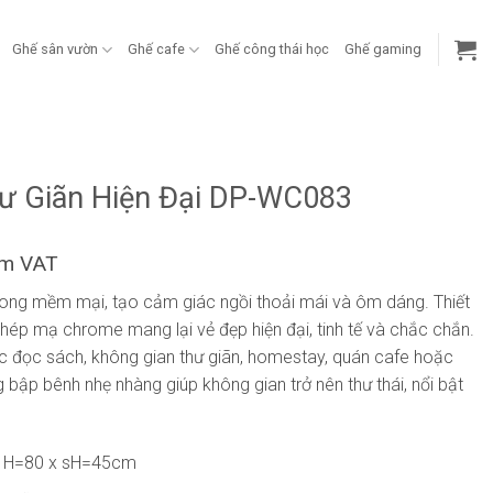
Ghế sân vườn
Ghế cafe
Ghế công thái học
Ghế gaming
ư Giãn Hiện Đại DP-WC083
ồm VAT
ong mềm mại, tạo cảm giác ngồi thoải mái và ôm dáng. Thiết
thép mạ chrome mang lại vẻ đẹp hiện đại, tinh tế và chắc chắn.
 đọc sách, không gian thư giãn, homestay, quán cafe hoặc
bập bênh nhẹ nhàng giúp không gian trở nên thư thái, nổi bật
x H=80 x sH=45cm