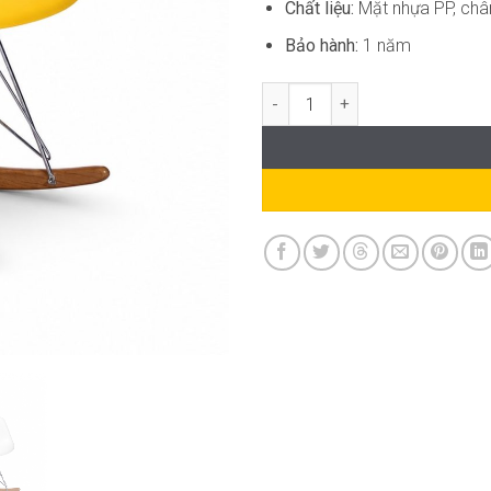
Chất liệu:
Mặt nhựa PP, châ
Bảo hành:
1 năm
Ghế Bập Bênh Thư Giãn Hiện Đạ