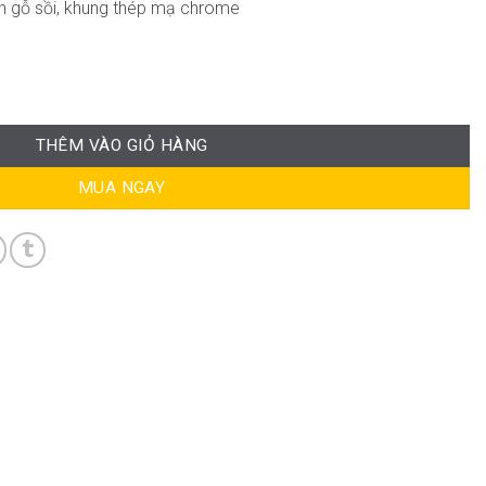
n gỗ sồi, khung thép mạ chrome
i DP-WC083 số lượng
THÊM VÀO GIỎ HÀNG
MUA NGAY