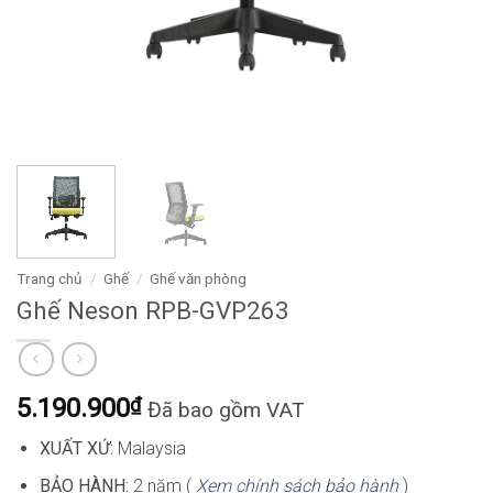
Trang chủ
/
Ghế
/
Ghế văn phòng
Ghế Neson RPB-GVP263
5.190.900
₫
Đã bao gồm VAT
XUẤT XỨ:
Malaysia
BẢO HÀNH:
2 năm (
Xem chính sách bảo hành
)