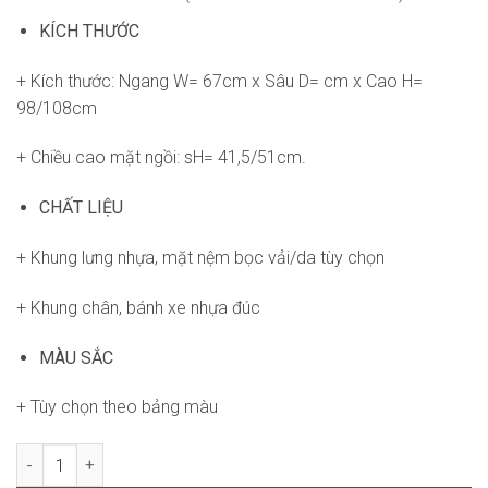
KÍCH THƯỚC
+ Kích thước: Ngang W= 67cm x Sâu D= cm x Cao H=
98/108cm
+ Chiều cao mặt ngồi: sH= 41,5/51cm.
CHẤT LIỆU
+ Khung lưng nhựa, mặt nệm bọc vải/da tùy chọn
+ Khung chân, bánh xe nhựa đúc
MÀU SẮC
+ Tùy chọn theo bảng màu
Ghế Neson RPB-GVP263 số lượng