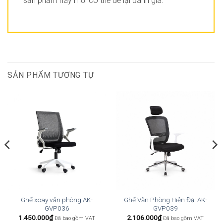
sản phẩm này mới có thể để lại đánh giá.
SẢN PHẨM TƯƠNG TỰ
Ghế xoay văn phòng AK-
Ghế Văn Phòng Hiện Đại AK-
GVP036
GVP039
1.450.000
₫
2.106.000
₫
Đã bao gồm VAT
Đã bao gồm VAT