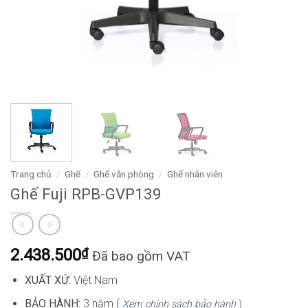
Trang chủ
/
Ghế
/
Ghế văn phòng
/
Ghế nhân viên
Ghế Fuji RPB-GVP139
2.438.500
₫
Đã bao gồm VAT
XUẤT XỨ:
Việt Nam
BẢO HÀNH:
3 năm (
Xem chính sách bảo hành
)