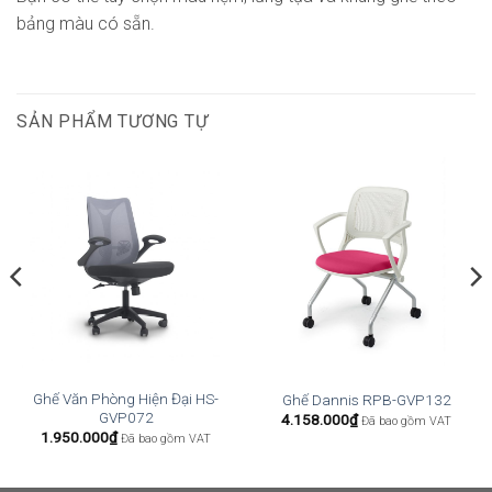
bảng màu có sẵn.
SẢN PHẨM TƯƠNG TỰ
Ghế Văn Phòng Hiện Đại HS-
Ghế Dannis RPB-GVP132
GVP072
4.158.000
₫
Đã bao gồm VAT
1.950.000
₫
Đã bao gồm VAT