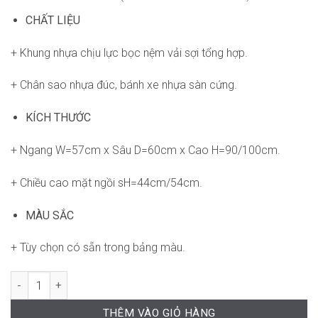
CHẤT LIỆU
+ Khung nhựa chịu lực bọc nệm vải sợi tổng hợp.
+ Chân sao nhựa đúc, bánh xe nhựa sàn cứng.
KÍCH THƯỚC
+ Ngang W=57cm x Sâu D=60cm x Cao H=90/100cm.
+ Chiều cao mặt ngồi sH=44cm/54cm.
MÀU SẮC
+ Tùy chọn có sẵn trong bảng màu.
Ghế Fuji RPB-GVP139 số lượng
THÊM VÀO GIỎ HÀNG