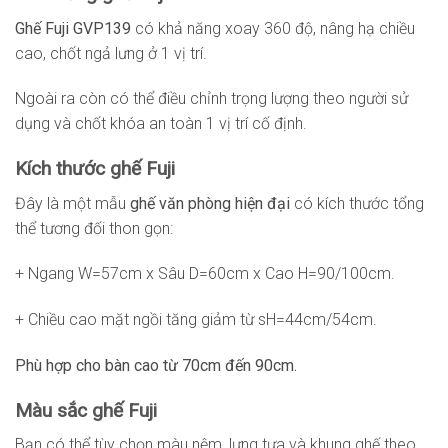
Ghế Fuji GVP139
có khả năng xoay 360 độ, nâng hạ chiều
cao, chốt ngả lưng ở 1 vị trí.
Ngoài ra còn có thể điều chỉnh trọng lượng theo người sử
dụng và chốt khóa an toàn 1 vị trí cố định.
Kích thước ghế Fuji
Đây là một mẫu
ghế văn phòng hiện đại
có kích thước tổng
thể tương đối thon gọn:
+ Ngang W=57cm x Sâu D=60cm x Cao H=90/100cm.
+ Chiều cao mặt ngồi tăng giảm từ sH=44cm/54cm.
Phù hợp cho bàn cao từ 70cm đến 90cm.
Màu sắc ghế Fuji
Bạn có thể tùy chọn màu nệm, lưng tựa và khung ghế theo