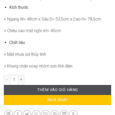
Kích thước
+ Ngang W= 48cm x Sâu D= 53,5cm x Cao H= 78,5cm
+ Chiều cao mặt ngồi sH= 45cm
Chất liệu:
+ Mặt nhựa sợi thủy tinh
+ Khung chân xoay nhôm sơn tĩnh điện
Ghế Dragonfly SG-WC609 số lượng
THÊM VÀO GIỎ HÀNG
MUA NGAY