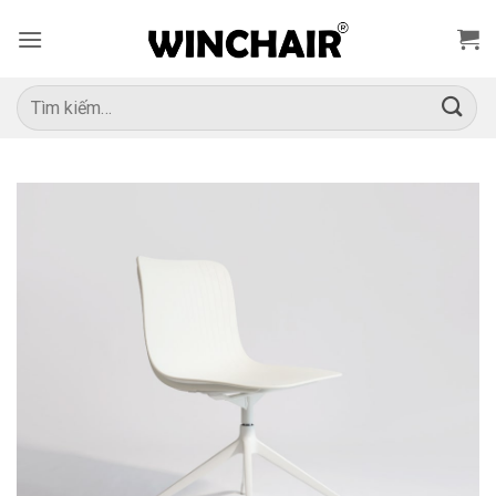
Bỏ
qua
nội
dung
Tìm
kiếm: