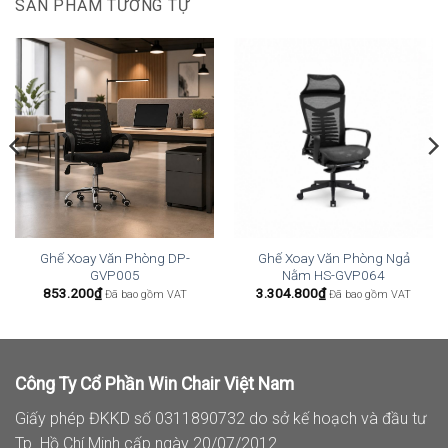
SẢN PHẨM TƯƠNG TỰ
Ghế Xoay Văn Phòng DP-
Ghế Xoay Văn Phòng Ngả
GVP005
Nằm HS-GVP064
853.200
₫
3.304.800
₫
Đã bao gồm VAT
Đã bao gồm VAT
Công Ty Cổ Phần Win Chair Việt Nam
Giấy phép ĐKKD số 0311890732 do sở kế hoạch và đầu tư
Tp. Hồ Chí Minh cấp ngày 20/07/2012