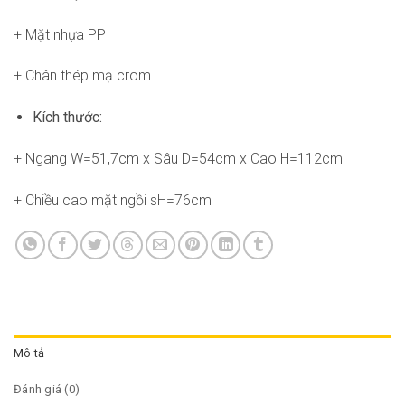
+ Mặt nhựa PP
+ Chân thép mạ crom
Kích thước:
+ Ngang W=51,7cm x Sâu D=54cm x Cao H=112cm
+ Chiều cao mặt ngồi sH=76cm
Mô tả
Đánh giá (0)