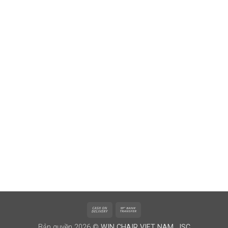
Cash
Bank
On
Transfer
Bản quyền 2026 ©
WIN CHAIR VIET NAM. JSC