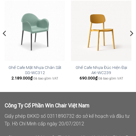
Ghế Cafe Mặt Nhựa Chân Sắt
Ghế Cafe Nhựa Đúc Hiện Đại
SG-WC312
AK-WC239
2.189.000
₫
690.000
₫
Đã bao gồm VAT
Đã bao gồm VAT
Công Ty Cổ Phần Win Chair Việt Nam
Giấy phép ĐKKD số 0311890732 do sở kế hoạch và đầu tư
Tp. Hồ Chí Minh cấp ngày 20/07/2012