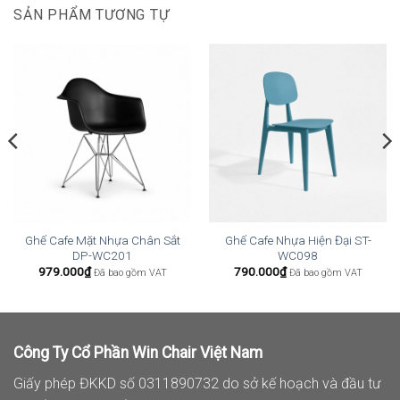
SẢN PHẨM TƯƠNG TỰ
Ghế Cafe Mặt Nhựa Chân Sắt
Ghế Cafe Nhựa Hiện Đại ST-
DP-WC201
WC098
979.000
₫
790.000
₫
Đã bao gồm VAT
Đã bao gồm VAT
Công Ty Cổ Phần Win Chair Việt Nam
Giấy phép ĐKKD số 0311890732 do sở kế hoạch và đầu tư