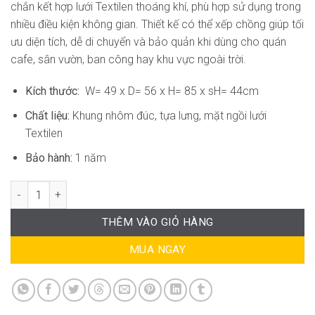
chắn kết hợp lưới Textilen thoáng khí, phù hợp sử dụng trong
nhiều điều kiện không gian. Thiết kế có thể xếp chồng giúp tối
ưu diện tích, dễ di chuyển và bảo quản khi dùng cho quán
cafe, sân vườn, ban công hay khu vực ngoài trời.
Kích thước:
W= 49 x D= 56 x H= 85 x sH= 44cm
Chất liệu:
Khung nhôm đúc, tựa lưng, mặt ngồi lưới
Textilen
Bảo hành:
1 năm
Ghế Cafe Sân Vườn Giả Mây HS-WC561 số lượng
THÊM VÀO GIỎ HÀNG
MUA NGAY