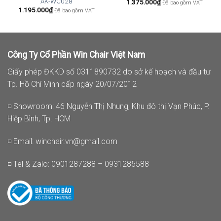
AK-WC028
1.375.000
₫
Đã bao gồm VAT
1.195.000
₫
Đã bao gồm VAT
Công Ty Cổ Phần Win Chair Việt Nam
Giấy phép ĐKKD số 0311890732 do sở kế hoạch và đầu tư
Tp. Hồ Chí Minh cấp ngày 20/07/2012
◽ Showroom: 46 Nguyễn Thị Nhung, Khu đô thị Vạn Phúc, P.
Hiệp Bình, Tp. HCM
◽ Email:
winchair.vn@gmail.com
◽ Tel & Zalo: 0901287288 – 0931285588