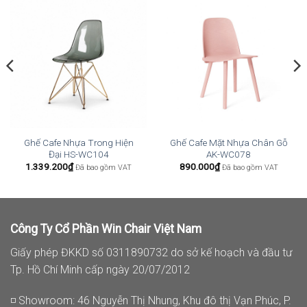
Ghế Cafe Nhựa Trong Hiện
Ghế Cafe Mặt Nhựa Chân Gỗ
Đại HS-WC104
AK-WC078
1.339.200
₫
890.000
₫
Đã bao gồm VAT
Đã bao gồm VAT
Công Ty Cổ Phần Win Chair Việt Nam
Giấy phép ĐKKD số 0311890732 do sở kế hoạch và đầu tư
Tp. Hồ Chí Minh cấp ngày 20/07/2012
◽ Showroom: 46 Nguyễn Thị Nhung, Khu đô thị Vạn Phúc, P.