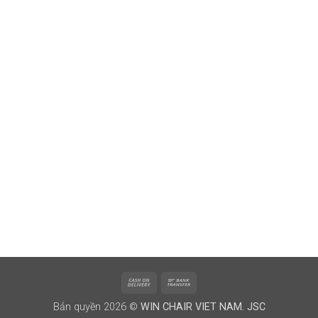
Cash
Bank
On
Transfer
Bản quyền 2026 ©
WIN CHAIR VIET NAM. JSC
Delivery