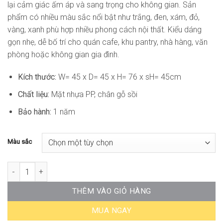
lại cảm giác ấm áp và sang trọng cho không gian. Sản
phẩm có nhiều màu sắc nổi bật như trắng, đen, xám, đỏ,
vàng, xanh phù hợp nhiều phong cách nội thất. Kiểu dáng
gọn nhẹ, dễ bố trí cho quán cafe, khu pantry, nhà hàng, văn
phòng hoặc không gian gia đình.
Kích thước:
W= 45 x D= 45 x H= 76 x sH= 45cm
Chất liệu:
Mặt nhựa PP, chân gỗ sồi
Bảo hành:
1 năm
Màu sắc
Ghế Cafe Mặt Nhựa Chân Gỗ ST-WC070 số lượng
THÊM VÀO GIỎ HÀNG
MUA NGAY