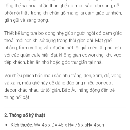
tổng thể hài hòa: phần thân ghế có màu sắc tươi sáng, dễ
phối nội thất; trong khi chân gỗ mang lại cảm giác tự nhiên,
gần gũi và sang trọng.
Thiết kế lưng tựa bo cong nhẹ giúp người ngồi có cảm giác
thoải mái hơn khi sử dụng trong thời gian dài. Mặt ghế
phẳng, form vuông vắn, đường nét tối giản nên rất phù hợp
với các quán cafe hiện đại, không gian coworking, khu vực
tiếp khách, bàn ăn nhỏ hoặc góc thư giãn tại nhà.
Với nhiều phiên bản màu sắc như trắng, đen, xám, đỏ, vàng
và xanh, mẫu ghế này dễ dàng đáp ứng nhiều concept
decor khác nhau, từ tối giản, Bắc Âu, năng động đến trẻ
trung nổi bật.
2. Thông số kỹ thuật
Kích thước:
W= 45 x D= 45 x H= 76 x sH= 45cm