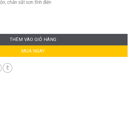
n, chân sắt sơn tĩnh điện
WC252 số lượng
THÊM VÀO GIỎ HÀNG
MUA NGAY