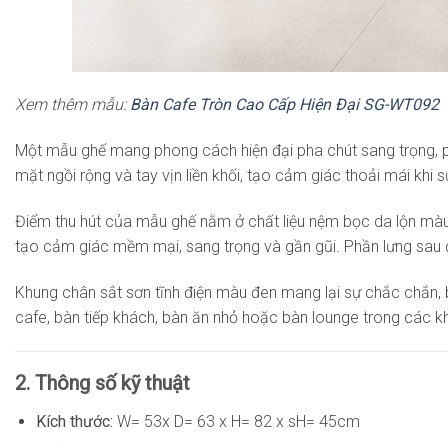
Xem thêm mẫu:
Bàn Cafe Tròn Cao Cấp Hiện Đại SG-WT092
Một mẫu ghế mang phong cách hiện đại pha chút sang trọng, ph
mặt ngồi rộng và tay vịn liền khối, tạo cảm giác thoải mái kh
Điểm thu hút của mẫu ghế nằm ở chất liệu nệm bọc da lộn màu n
tạo cảm giác mềm mại, sang trọng và gần gũi. Phần lưng sau đ
Khung chân sắt sơn tĩnh điện màu đen mang lại sự chắc chắn, bề
cafe, bàn tiếp khách, bàn ăn nhỏ hoặc bàn lounge trong các k
2. Thông số kỹ thuật
Kích thước:
W= 53x D= 63 x H= 82 x sH= 45cm