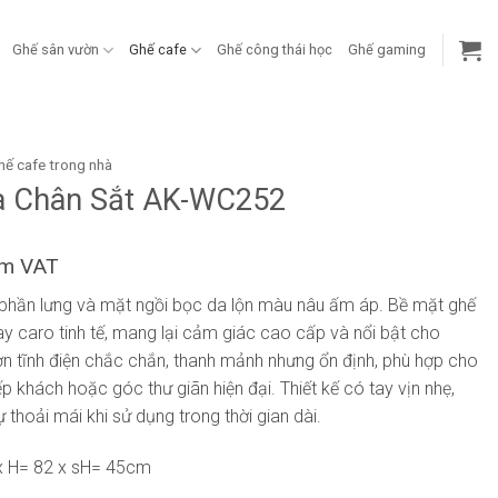
Ghế sân vườn
Ghế cafe
Ghế công thái học
Ghế gaming
hế cafe trong nhà
a Chân Sắt AK-WC252
ồm VAT
i phần lưng và mặt ngồi bọc da lộn màu nâu ấm áp. Bề mặt ghế
 caro tinh tế, mang lại cảm giác cao cấp và nổi bật cho
n tĩnh điện chắc chắn, thanh mảnh nhưng ổn định, phù hợp cho
p khách hoặc góc thư giãn hiện đại. Thiết kế có tay vịn nhẹ,
thoải mái khi sử dụng trong thời gian dài.
x H= 82 x sH= 45cm