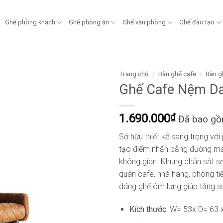
Ghế phòng khách
Ghế phòng ăn
Ghế văn phòng
Ghế đào tạo
Trang chủ
/
Bàn ghế cafe
/
Bàn g
Ghế Cafe Nệm D
1.690.000
₫
Đã bao g
Sở hữu thiết kế sang trọng vớ
tạo điểm nhấn bằng đường may
không gian. Khung chân sắt sơ
quán cafe, nhà hàng, phòng tiế
dáng ghế ôm lưng giúp tăng sự 
Kích thước:
W= 53x D= 63 