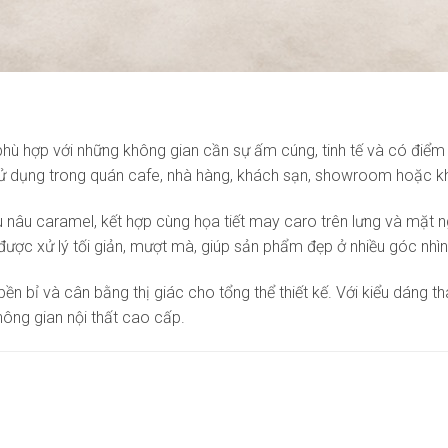
ù hợp với những không gian cần sự ấm cúng, tinh tế và có điểm n
i sử dụng trong quán cafe, nhà hàng, khách sạn, showroom hoặc k
âu caramel, kết hợp cùng họa tiết may caro trên lưng và mặt ngồ
ược xử lý tối giản, mượt mà, giúp sản phẩm đẹp ở nhiều góc nhì
n bỉ và cân bằng thị giác cho tổng thể thiết kế. Với kiểu dáng t
hông gian nội thất cao cấp.