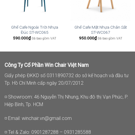
Ghế Cafe Ngoài Trời Nhựa
Ghế Cafe Mặt Nhựa Chân Sắt
Đúc ST-WC065
ST-WC067
590.000
₫
950.000
₫
Đã bao gồm VAT
Đã bao gồm VAT
Công Ty Cổ Phần Win Chair Việt Nam
Giấy phép ĐKKD số 0311890732 do sở kế hoạch và đầu tư
Tp. Hồ Chí Minh cấp ngày 20/07/2012
◽ Showroom: 46 Nguyễn Thị Nhung, Khu đô thị Vạn Phúc, P.
Hiệp Bình, Tp. HCM
◽ Email:
winchair.vn@gmail.com
◽ Tel & Zalo: 0901287288 – 0931285588