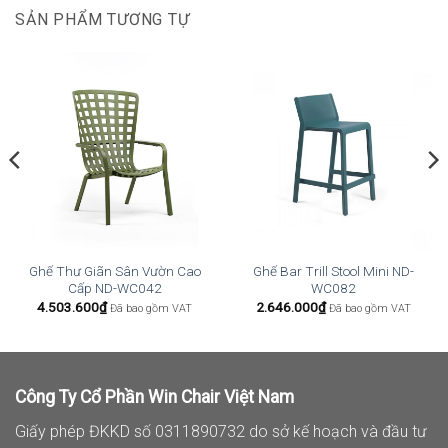
SẢN PHẨM TƯƠNG TỰ
Ghế Thư Giãn Sân Vườn Cao
Ghế Bar Trill Stool Mini ND-
Cấp ND-WC042
WC082
4.503.600
₫
2.646.000
₫
Đã bao gồm VAT
Đã bao gồm VAT
Công Ty Cổ Phần Win Chair Việt Nam
Giấy phép ĐKKD số 0311890732 do sở kế hoạch và đầu tư