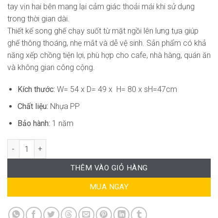
tay vịn hai bên mang lại cảm giác thoải mái khi sử dụng
trong thời gian dài.
Thiết kế song ghế chạy suốt từ mặt ngồi lên lưng tựa giúp
ghế thông thoáng, nhẹ mắt và dễ vệ sinh. Sản phẩm có khả
năng xếp chồng tiện lợi, phù hợp cho cafe, nhà hàng, quán ăn
và không gian công cộng.
Kích thước:
W= 54 x D= 49 x H= 80 x sH=47cm
Chất liệu:
Nhựa PP
Bảo hành:
1 năm
Ghế Cafe Sân Vườn Sang Trọng ST-WC146 số lượng
THÊM VÀO GIỎ HÀNG
MUA NGAY