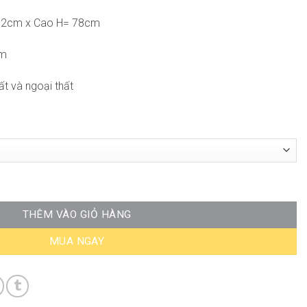
52cm x Cao H= 78cm
cm
ất và ngoại thất
26 số lượng
THÊM VÀO GIỎ HÀNG
MUA NGAY