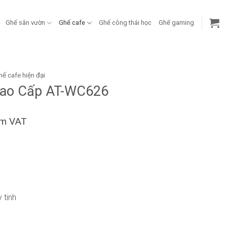
Ghế sân vườn
Ghế cafe
Ghế công thái học
Ghế gaming
hế cafe hiện đại
Cao Cấp AT-WC626
ồm VAT
 tinh