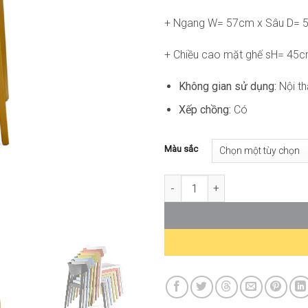
+ Ngang W= 57cm x Sâu D= 
+ Chiều cao mặt ghế sH= 45
Không gian sử dụng:
Nội th
Xếp chồng:
Có
Màu sắc
Ghế Cafe Nhựa Cao Cấp AT-WC6