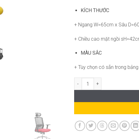
KÍCH THƯỚC
+ Ngang W=65cm x Sâu D=6
+ Chiều cao mặt ngồi sH=42
MÀU SẮC
+ Tùy chọn có sẵn trong bảng
Ghế Bill RPB-GVP275 số lượng