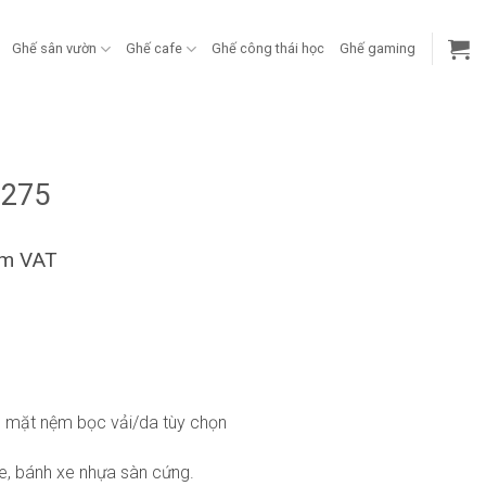
Ghế sân vườn
Ghế cafe
Ghế công thái học
Ghế gaming
g
P275
ồm VAT
, mặt nệm bọc vải/da tùy chọn
, bánh xe nhựa sàn cứng.