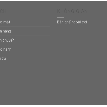
ÁCH
KHÔNG GIAN
ảo mật
Bàn ghế ngoài trời
án hàng
ận chuyển
ảo hành
 trả