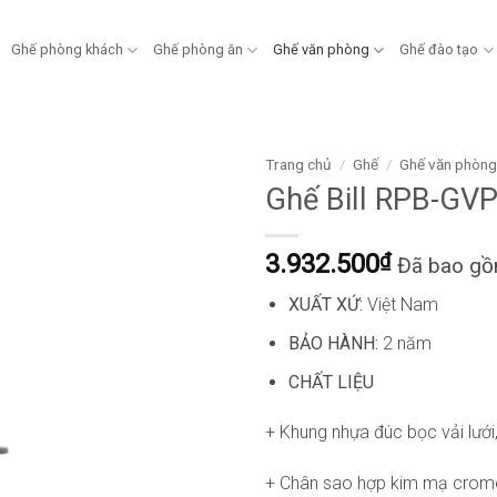
Ghế phòng khách
Ghế phòng ăn
Ghế văn phòng
Ghế đào tạo
Trang chủ
/
Ghế
/
Ghế văn phòn
Ghế Bill RPB-GV
3.932.500
₫
Đã bao g
XUẤT XỨ:
Việt Nam
BẢO HÀNH:
2 năm
CHẤT LIỆU
+ Khung nhựa đúc bọc vải lưới
+ Chân sao hợp kim mạ crome