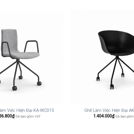
àm Việc Hiện Đại KA-WC013
Ghế Làm Việc Hiện Đại 
36.800
₫
1.404.000
₫
Đã bao gồm VAT
Đã bao gồm