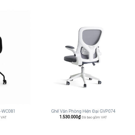
AK-WC081
Ghế Văn Phòng Hiện Đại GVP074
1.530.000
₫
 VAT
Đã bao gồm VAT