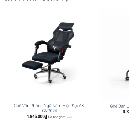
Ghế Văn Phòng Ngã Nằm Hiện Đại AK-
Ghế Bàn L
GVP024
3.7
1.845.000
₫
Đã bao gồm VAT