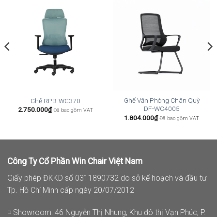
Ghế Văn Phòng Chân Quỳ
Ghế RPB-WC370
DF-WC4005
2.750.000
₫
Đã bao gồm VAT
1.804.000
₫
Đã bao gồm VAT
Công Ty Cổ Phần Win Chair Việt Nam
Giấy phép ĐKKD số 0311890732 do sở kế hoạch và đầu tư
Tp. Hồ Chí Minh cấp ngày 20/07/2012
◽ Showroom: 46 Nguyễn Thị Nhung, Khu đô thị Vạn Phúc, P.