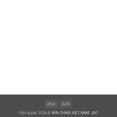
Cash
Bank
On
Transfer
Bản quyền 2026 ©
WIN CHAIR VIET NAM. JSC
Delivery