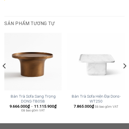
SẢN PHẨM TƯƠNG TỰ
Bàn Trà Sofa Sang Trọng
Bàn Trà Sofa Hiện Đại Dons-
DONS-TB05B
WT250
Khoảng
9.666.000
₫
–
11.115.900
₫
7.865.000
₫
Đã bao gồm VAT
giá:
Đã bao gồm VAT
từ
9.666.000₫
đến
11.115.900₫