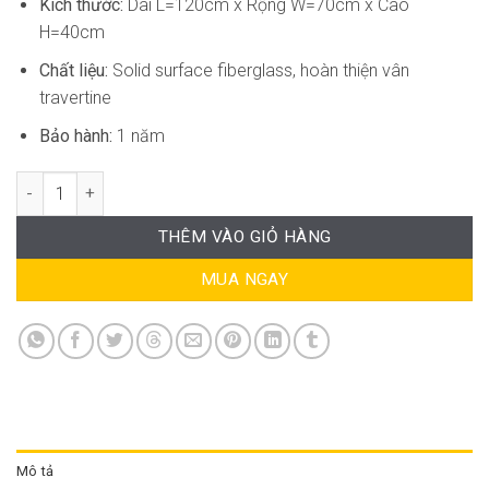
Kích thước:
Dài L=120cm x Rộng W=70cm x Cao
H=40cm
Chất liệu:
Solid surface fiberglass, hoàn thiện vân
travertine
Bảo hành:
1 năm
Bàn Trà Sofa Travertine Dons-WT232 số lượng
THÊM VÀO GIỎ HÀNG
MUA NGAY
Mô tả