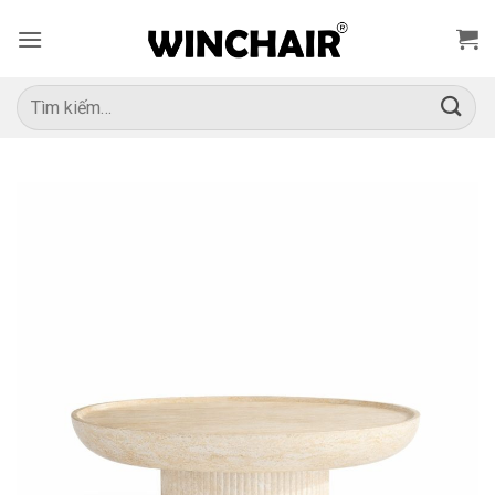
Bỏ
qua
nội
dung
Tìm
kiếm: