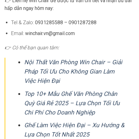
👉
Liên hệ Win Chair để được tư vấn chi tiết và nhận ưu đãi
hấp dẫn ngay hôm nay:
Tel & Zalo:
0931285588 – 0901287288
Email:
winchair.vn@gmail.com
👉 Có thể bạn quan tâm:
Nội Thất Văn Phòng Win Chair – Giải
Pháp Tối Ưu Cho Không Gian Làm
Việc Hiện Đại
Top 10+ Mẫu Ghế Văn Phòng Chân
Quỳ Giá Rẻ 2025 – Lựa Chọn Tối Ưu
Chi Phí Cho Doanh Nghiệp
Ghế Làm Việc Hiện Đại – Xu Hướng &
Lựa Chọn Tốt Nhất 2025