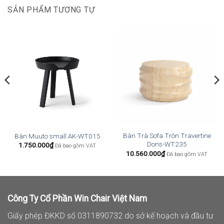
SẢN PHẨM TƯƠNG TỰ
Bàn Trà Sofa Tròn Travertine
Bàn Muuto small AK-WT015
Dons-WT235
1.750.000
₫
Đã bao gồm VAT
10.560.000
₫
Đã bao gồm VAT
Công Ty Cổ Phần Win Chair Việt Nam
Giấy phép ĐKKD số 0311890732 do sở kế hoạch và đầu tư