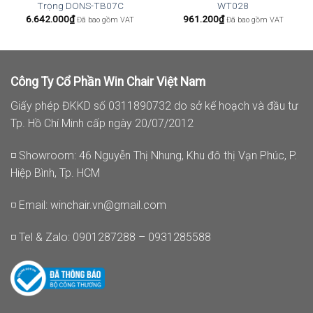
Trọng DONS-TB07C
WT028
6.642.000
₫
961.200
₫
Đã bao gồm VAT
Đã bao gồm VAT
Công Ty Cổ Phần Win Chair Việt Nam
Giấy phép ĐKKD số 0311890732 do sở kế hoạch và đầu tư
Tp. Hồ Chí Minh cấp ngày 20/07/2012
◽ Showroom: 46 Nguyễn Thị Nhung, Khu đô thị Vạn Phúc, P.
Hiệp Bình, Tp. HCM
◽ Email:
winchair.vn@gmail.com
◽ Tel & Zalo: 0901287288 – 0931285588