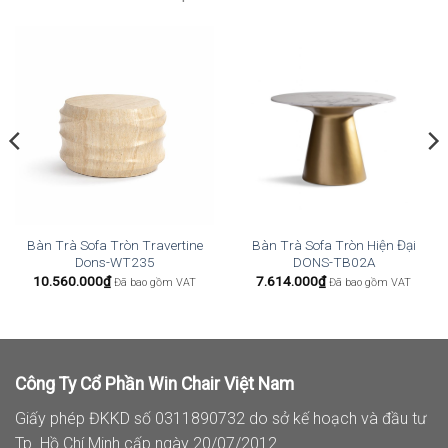
Bàn Trà Sofa Tròn Travertine
Bàn Trà Sofa Tròn Hiện Đại
Dons-WT235
DONS-TB02A
10.560.000
₫
7.614.000
₫
Đã bao gồm VAT
Đã bao gồm VAT
Công Ty Cổ Phần Win Chair Việt Nam
Giấy phép ĐKKD số 0311890732 do sở kế hoạch và đầu tư
Tp. Hồ Chí Minh cấp ngày 20/07/2012