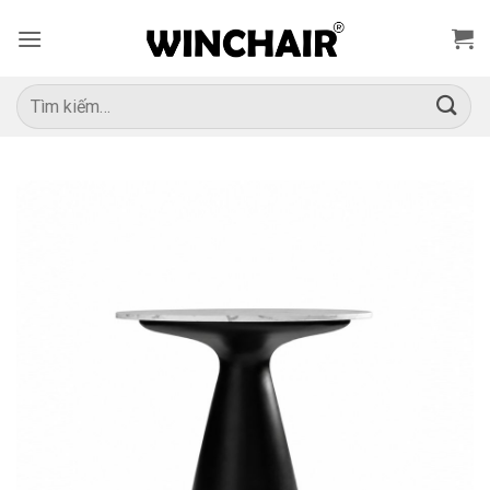
Bỏ
qua
nội
dung
Tìm
kiếm: