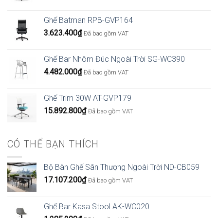
Ghế Batman RPB-GVP164
3.623.400
₫
Đã bao gồm VAT
Ghế Bar Nhôm Đúc Ngoài Trời SG-WC390
4.482.000
₫
Đã bao gồm VAT
Ghế Trim 30W AT-GVP179
15.892.800
₫
Đã bao gồm VAT
CÓ THỂ BẠN THÍCH
Bộ Bàn Ghế Sân Thượng Ngoài Trời ND-CB059
17.107.200
₫
Đã bao gồm VAT
Ghế Bar Kasa Stool AK-WC020