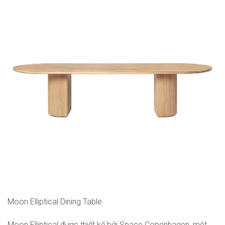
Moon Elliptical Dining Table
Moon Elliptical được thiết kế bởi Space Copenhagen, một