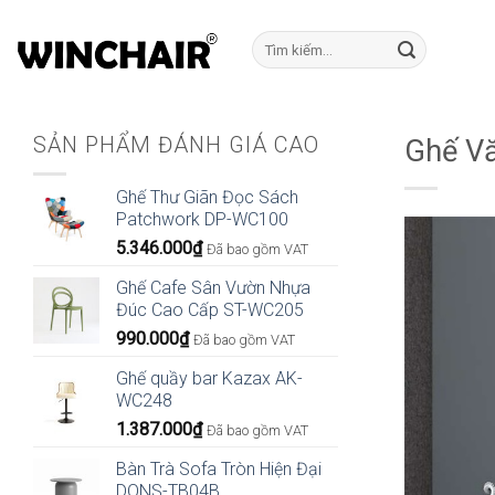
Bỏ
qua
Tìm
kiếm:
nội
dung
SẢN PHẨM ĐÁNH GIÁ CAO
Ghế Vă
Ghế Thư Giãn Đọc Sách
Patchwork DP-WC100
5.346.000
₫
Đã bao gồm VAT
Ghế Cafe Sân Vườn Nhựa
Đúc Cao Cấp ST-WC205
990.000
₫
Đã bao gồm VAT
Ghế quầy bar Kazax AK-
WC248
1.387.000
₫
Đã bao gồm VAT
Bàn Trà Sofa Tròn Hiện Đại
DONS-TB04B