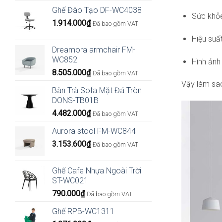
Ghế Đào Tạo DF-WC4038
Sức khỏe
1.914.000
₫
Đã bao gồm VAT
Hiệu suất
Dreamora armchair FM-
WC852
Hình ảnh
8.505.000
₫
Đã bao gồm VAT
Vậy làm sa
Bàn Trà Sofa Mặt Đá Tròn
DONS-TB01B
4.482.000
₫
Đã bao gồm VAT
Aurora stool FM-WC844
3.153.600
₫
Đã bao gồm VAT
Ghế Cafe Nhựa Ngoài Trời
ST-WC021
790.000
₫
Đã bao gồm VAT
Ghế RPB-WC1311