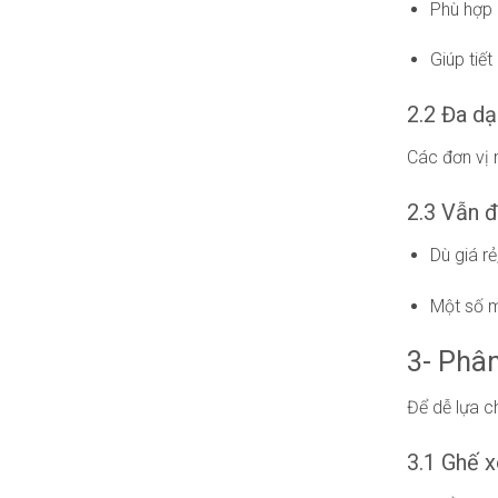
Phù hợp 
Giúp tiế
2.2 Đa d
Các đơn vị 
2.3 Vẫn 
Dù giá r
Một số m
3- Phân
Để dễ lựa c
3.1 Ghế x