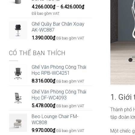
Khoảng
4.266.000
₫
–
6.426.000
₫
giá:
Đã bao gồm VAT
từ
Ghế Quầy Bar Chân Xoay
4.266.000₫
AK-WC887
đến
1.390.000
₫
6.426.000₫
Đã bao gồm VAT
CÓ THỂ BẠN THÍCH
Ghế Văn Phòng Công Thái
Học RPB-WC4251
8.316.000
₫
Đã bao gồm VAT
Ghế Văn Phòng Công Thái
1. Giới
Học DF-WC4093
5.478.000
₫
Đã bao gồm VAT
Thành phố H
Beo Lounge Chair FM-
tập đoàn lớ
WC808
9.970.000
₫
Một chiếc g
Đã bao gồm VAT