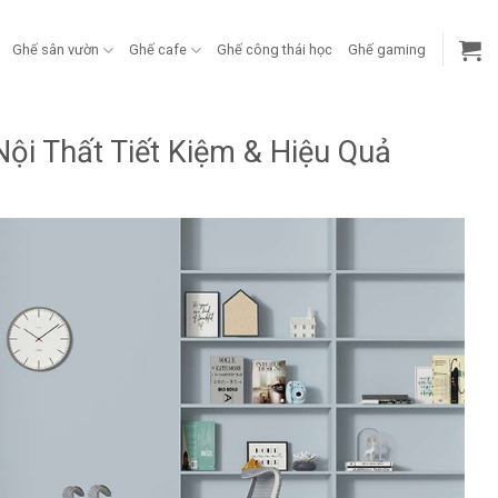
Ghế sân vườn
Ghế cafe
Ghế công thái học
Ghế gaming
ội Thất Tiết Kiệm & Hiệu Quả