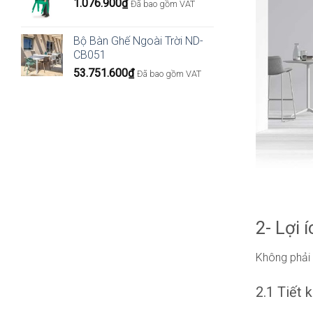
1.076.900
₫
Đã bao gồm VAT
Bộ Bàn Ghế Ngoài Trời ND-
CB051
53.751.600
₫
Đã bao gồm VAT
2- Lợi 
Không phải 
2.1 Tiết 