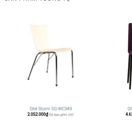
Ghế Storm SG-WC349
G
2.052.000
₫
4.6
Đã bao gồm VAT