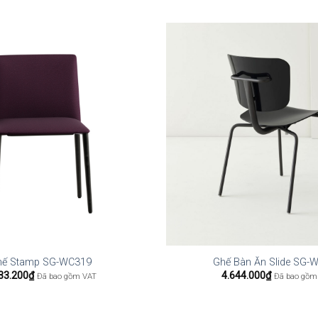
hế Stamp SG-WC319
Ghế Bàn Ăn Slide SG-
33.200
₫
4.644.000
₫
Đã bao gồm VAT
Đã bao gồm