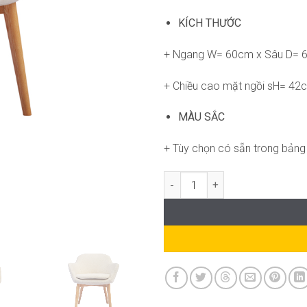
KÍCH THƯỚC
+ Ngang W= 60cm x Sâu D= 
+ Chiều cao mặt ngồi sH= 42
MÀU SẮC
+ Tùy chọn có sẵn trong bản
Ghế RPB-WC1272 số lượng