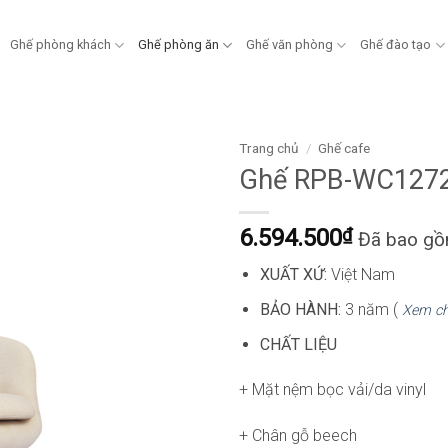
Ghế phòng khách
Ghế phòng ăn
Ghế văn phòng
Ghế đào tạo
Trang chủ
/
Ghế cafe
Ghế RPB-WC127
6.594.500
₫
Đã bao g
XUẤT XỨ:
Việt Nam
BẢO HÀNH:
3 năm (
Xem ch
CHẤT LIỆU
+ Mặt nệm bọc vải/da vinyl
+ Chân gỗ beech