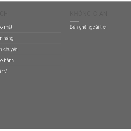
ÁCH
KHÔNG GIAN
ảo mật
Bàn ghế ngoài trời
án hàng
ận chuyển
ảo hành
 trả