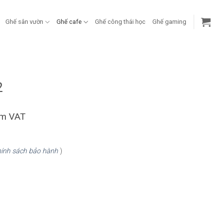
Ghế sân vườn
Ghế cafe
Ghế công thái học
Ghế gaming
2
ồm VAT
ính sách bảo hành
)