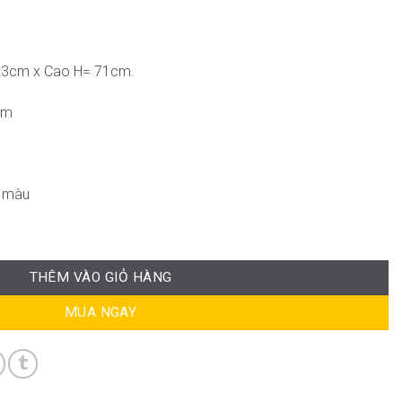
63cm x Cao H= 71cm.
cm
g màu
THÊM VÀO GIỎ HÀNG
MUA NGAY