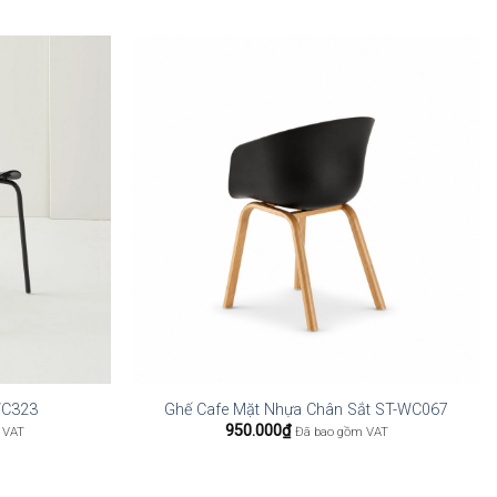
WC323
Ghế Cafe Mặt Nhựa Chân Sắt ST-WC067
950.000
₫
 VAT
Đã bao gồm VAT