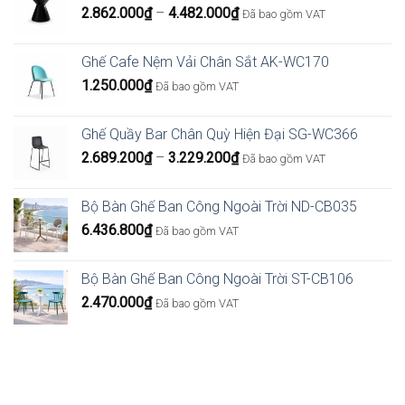
Khoảng
2.862.000
₫
–
4.482.000
₫
Đã bao gồm VAT
giá:
từ
Ghế Cafe Nệm Vải Chân Sắt AK-WC170
2.862.000₫
1.250.000
₫
Đã bao gồm VAT
đến
4.482.000₫
Ghế Quầy Bar Chân Quỳ Hiện Đại SG-WC366
Khoảng
2.689.200
₫
–
3.229.200
₫
Đã bao gồm VAT
giá:
từ
Bộ Bàn Ghế Ban Công Ngoài Trời ND-CB035
2.689.200₫
6.436.800
₫
Đã bao gồm VAT
đến
3.229.200₫
Bộ Bàn Ghế Ban Công Ngoài Trời ST-CB106
2.470.000
₫
Đã bao gồm VAT