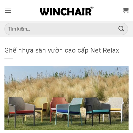
Bỏ
qua
nội
dung
Tìm
kiếm:
Ghế nhựa sân vườn cao cấp Net Relax