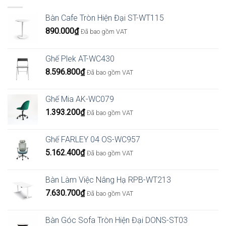
Bàn Cafe Tròn Hiện Đại ST-WT115
890.000
₫
Đã bao gồm VAT
Ghế Plek AT-WC430
8.596.800
₫
Đã bao gồm VAT
Ghế Mia AK-WC079
1.393.200
₫
Đã bao gồm VAT
Ghế FARLEY 04 OS-WC957
5.162.400
₫
Đã bao gồm VAT
Bàn Làm Việc Nâng Hạ RPB-WT213
7.630.700
₫
Đã bao gồm VAT
Bàn Góc Sofa Tròn Hiện Đại DONS-ST03