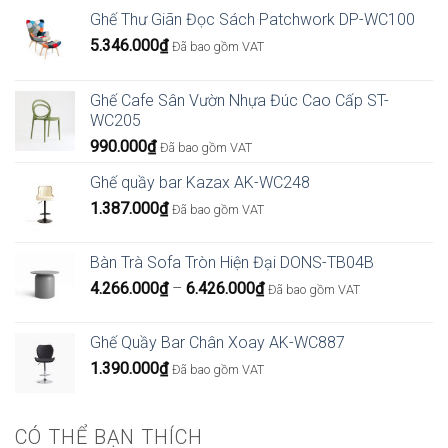
Ghế Thư Giãn Đọc Sách Patchwork DP-WC100
5.346.000
₫
Đã bao gồm VAT
Ghế Cafe Sân Vườn Nhựa Đúc Cao Cấp ST-
WC205
990.000
₫
Đã bao gồm VAT
Ghế quầy bar Kazax AK-WC248
1.387.000
₫
Đã bao gồm VAT
Bàn Trà Sofa Tròn Hiện Đại DONS-TB04B
Khoảng
4.266.000
₫
–
6.426.000
₫
Đã bao gồm VAT
giá:
từ
Ghế Quầy Bar Chân Xoay AK-WC887
4.266.000₫
1.390.000
₫
Đã bao gồm VAT
đến
6.426.000₫
CÓ THỂ BẠN THÍCH