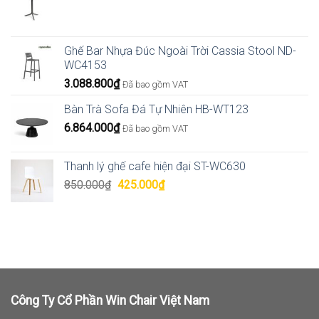
Ghế Bar Nhựa Đúc Ngoài Trời Cassia Stool ND-
WC4153
3.088.800
₫
Đã bao gồm VAT
Bàn Trà Sofa Đá Tự Nhiên HB-WT123
6.864.000
₫
Đã bao gồm VAT
Thanh lý ghế cafe hiện đại ST-WC630
Giá
Giá
850.000
₫
425.000
₫
gốc
hiện
là:
tại
850.000₫.
là:
425.000₫.
Công Ty Cổ Phần Win Chair Việt Nam