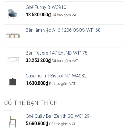
Ghế Funny B-WC910
13.530.000
₫
Đã bao gồm VAT
Bàn làm việc AI 6 1206 OSOS-WT168
Bàn Tevere 147 Ext ND-WT178
33.253.200
₫
Đã bao gồm VAT
Cuscino Trill Bistrot ND-WA032
1.630.800
₫
Đã bao gồm VAT
CÓ THỂ BẠN THÍCH
Ghế Quầy Bar Zenith SG-WC129
5.680.800
₫
Đã bao gồm VAT