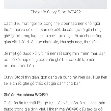
Ghế cafe Curvy Stool WC492
Cách điệu mặt ngồi hơi cong nhẹ 2 bên tạo nên chỗ ngồi
thoải mái và dễ chịu. Bạn có biết, dù cấu tạo từ gỗ nhưng
ghế lại có trọng lượng khá nhẹ. Lựa chọn tối ưu cho không
gian cần bài trí liên tục như cafe, khu nghỉ ngơi, thư giãn…
Bề mặt gỗ được xử lý tỉ mỉ nên rất sáng mịn, mềm mại. Bạn
có thể kết hợp cùng các mẫu ghế bar cao để tạo nên
combo hoàn hảo.
Curvy Stool tinh giản, gọn gàng và cũng rất hiện đại. Hứa hẹn
sẽ là chiếc ghế gỗ thấp đắt giá dành cho bạn.
Ghế ăn Hiroshima WC490
Ghế bàn ăn từ chất liệu gỗ tự nhiên vẫn luôn là hình ảnh thân
thuộc trong gia đình Việt.
Hiroshima WC490
cấu tạo từ gỗ