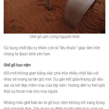
Ghế gỗ uốn cong nguyên khối
Sử dụng chất liệu tự nhiên còn là “liều thuốc” giúp tâm hồn
chúng ta được bình yên hơn.
Ghế gỗ bọc nệm
Đổi mới không gian bằng việc pha trộn nhiều chất liệu với
nhau sẽ mang lại làn gió mới. Sự gắn kết giữa khung gỗ dẻo
dai và nét đẹp mềm mại của lớp nệm. Hướng đến tư thế ngồi
thật sự thoải mái cho mọi người.
Những mẫu
ghế bàn ăn
từ gỗ bọc nệm không chỉ sang trọng
mà còn hợp thời. Tận dụng ưu điểm từ lớp nệm bọc, bạn có