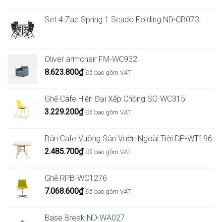
Set 4 Zac Spring 1 Scudo Folding ND-CB073
Oliver armchair FM-WC932
8.623.800
₫
Đã bao gồm VAT
Ghế Cafe Hiện Đại Xếp Chồng SG-WC315
3.229.200
₫
Đã bao gồm VAT
Bàn Cafe Vuông Sân Vườn Ngoài Trời DP-WT196
2.485.700
₫
Đã bao gồm VAT
Ghế RPB-WC1276
7.068.600
₫
Đã bao gồm VAT
Base Break ND-WA027