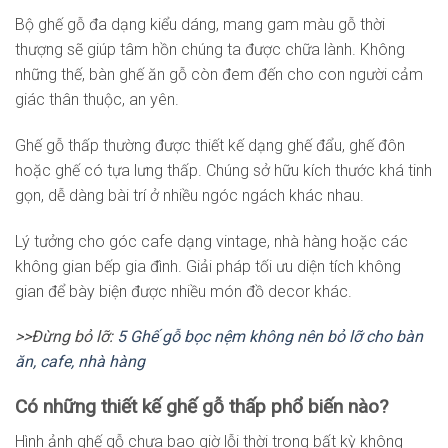
Bộ ghế gỗ đa dạng kiểu dáng, mang gam màu gỗ thời
thượng sẽ giúp tâm hồn chúng ta được chữa lành. Không
những thế, bàn ghế ăn gỗ còn đem đến cho con người cảm
giác thân thuộc, an yên.
Ghế gỗ thấp thường được thiết kế dạng ghế đẩu, ghế đôn
hoặc ghế có tựa lưng thấp. Chúng sở hữu kích thước khá tinh
gọn, dễ dàng bài trí ở nhiều ngóc ngách khác nhau.
Lý tưởng cho góc cafe dạng vintage, nhà hàng hoặc các
không gian bếp gia đình. Giải pháp tối ưu diện tích không
gian để bày biện được nhiều món đồ decor khác.
>>Đừng bỏ lỡ:
5 Ghế gỗ bọc nệm không nên bỏ lỡ cho bàn
ăn, cafe, nhà hàng
Có những thiết kế ghế gỗ thấp phổ biến nào?
Hình ảnh ghế gỗ chưa bao giờ lỗi thời trong bất kỳ không